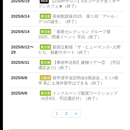
2025/6/19
【Zoomサロン】6月コーダ子育てオー
WEB
プンカフェ★（終了）
2025/6/14
美術館講座2025 第１回「アール・
東京都
デコの誕生」（終了）
2025/6/14
「都美セレクション グループ展
東京都
2025」関連イベント 手話（終了）
2025/6/12〜
新国立劇場「ザ・ヒューマンズ─人間
東京都
29
たち」観劇サポート（終了）
2025/6/11
【事前申込制】建物ツアー② (手話
東京都
通訳あり)（終了）
2025/6/8
留学奨学金説明会&座談会＿ろう×留
大阪府
学 私にも海外留学はできる（終了）
2025/6/8
インクルーシブ鑑賞ワークショップ
東京都
（6月8日、手話通訳付）（終了）
1
2
>