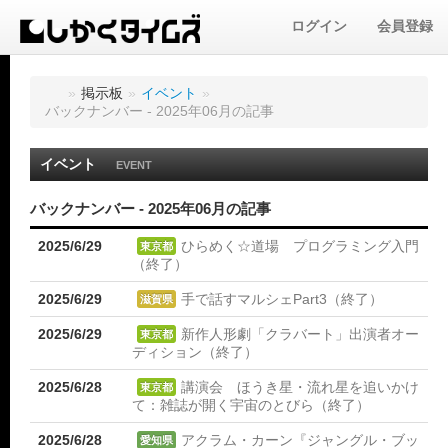
ログイン
会員登録
»
掲示板
»
イベント
»
バックナンバー - 2025年06月の記事
イベント
EVENT
バックナンバー - 2025年06月の記事
2025/6/29
ひらめく☆道場 プログラミング入門
東京都
（終了）
2025/6/29
手で話すマルシェPart3（終了）
滋賀県
2025/6/29
新作人形劇「クラバート」出演者オー
東京都
ディション（終了）
2025/6/28
講演会 ほうき星・流れ星を追いかけ
東京都
て：雑誌が開く宇宙のとびら（終了）
2025/6/28
アクラム・カーン『ジャングル・ブッ
愛知県