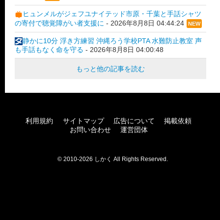
ヒュンメルがジェフユナイテッド市原・千葉と手話シャツ
の寄付で聴覚障がい者支援に
-
2026年8月8日 04:44:24
NEW
静かに10分 浮き方練習 沖縄ろう学校PTA 水難防止教室 声
も手話もなく命を守る
-
2026年8月8日 04:00:48
もっと他の記事を読む
利用規約
サイトマップ
広告について
掲載依頼
お問い合わせ
運営団体
© 2010-2026 しかく All Rights Reserved.