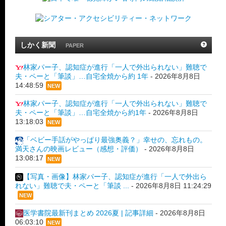
しかく新聞
PAPER
林家パー子、認知症が進行「一人で外出られない」難聴で
夫・ペーと「筆談」…自宅全焼から約 1年
-
2026年8月8日
14:48:59
NEW
林家パー子、認知症が進行「一人で外出られない」難聴で
夫・ペーと「筆談」…自宅全焼から約1年
-
2026年8月8日
13:18:03
NEW
「ベビー手話がやっぱり最強奥義？」幸せの、忘れもの。
満天さんの映画レビュー（感想・評価）
-
2026年8月8日
13:08:17
NEW
【写真・画像】林家パー子、認知症が進行「一人で外出ら
れない」難聴で夫・ペーと「筆談 ...
-
2026年8月8日 11:24:29
NEW
医学書院最新刊まとめ 2026夏 | 記事詳細
-
2026年8月8日
06:03:10
NEW