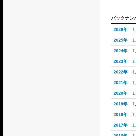
バックナン
2026年
1
2025年
1
2024年
1
2023年
1
2022年
1
2021年
1
2020年
1
2019年
1
2018年
1
2017年
1
2016年
1