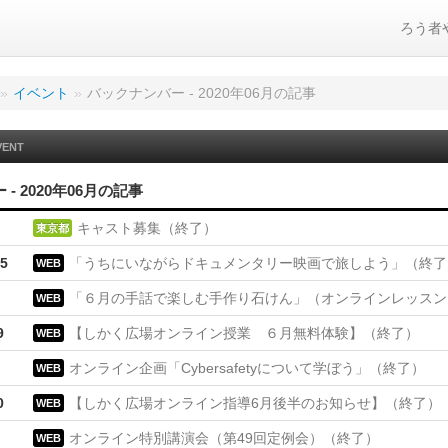
ろう者
»
イベント
»
バックナンバー - 2020年06月の記事
VENT
- 2020年06月の記事
キャスト募集（終了）
東京都
/5
「うちにいながらドキュメンタリー映画で旅しよう」（終了
WEB
「６月の手話で楽しむ手作り石けん」（オンラインレッスン
WEB
9
【しかく広場オンライン授業 ６月無料体験】（終了）
WEB
オンライン企画「Cybersafetyについて学ぼう」（終了）
WEB
0
【しかく広場オンライン指導6月後半のお知らせ】（終了）
WEB
オンライン特別講演会（第49回定例会）（終了）
WEB