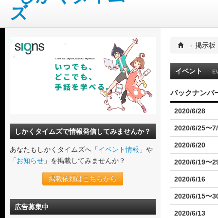
»
掲示板
イベント
E
バックナンバー 
2020/6/28
2020/6/25〜7
しかくタイムズで情報発信してみませんか？
2020/6/20
あなたもしかくタイムズへ「
イベント情報
」や
「
お知らせ
」を掲載してみませんか？
2020/6/19〜2
掲載依頼はこちらから
2020/6/16
2020/6/15〜3
広告募集中
2020/6/13