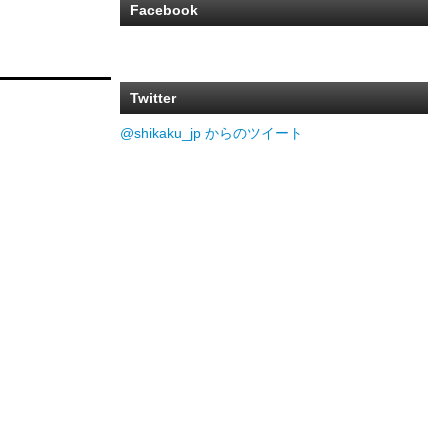
Facebook
Twitter
@shikaku_jp からのツイート