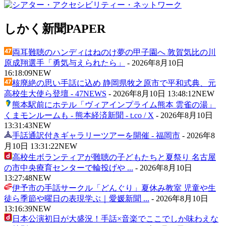
しかく新聞
PAPER
両耳難聴のハンディはねのけ夢の甲子園へ 敦賀気比の川
原成翔選手「勇気与えられたら」
-
2026年8月10日
16:18:09
NEW
核廃絶の思い手話に込め 静岡県牧之原市で平和式典、元
高校生大使ら登壇 - 47NEWS
-
2026年8月10日 13:48:12
NEW
熊本駅前にホテル「ヴィアインプライム熊本 雲雀の湯」
くまモンルームも - 熊本経済新聞 - t.co / X
-
2026年8月10日
13:31:43
NEW
手話通訳付きギャラリーツアーを開催 - 福岡市
-
2026年8
月10日 13:31:22
NEW
高校生ボランティアが難聴の子どもたちと夏祭り 名古屋
の市中央療育センターで輪投げや ...
-
2026年8月10日
13:27:48
NEW
伊予市の手話サークル「どんぐり」夏休み教室 児童や生
徒ら季節や曜日の表現学ぶ｜愛媛新聞 ...
-
2026年8月10日
13:16:39
NEW
日本公演初日が大盛況！手話×音楽でここでしか味わえな