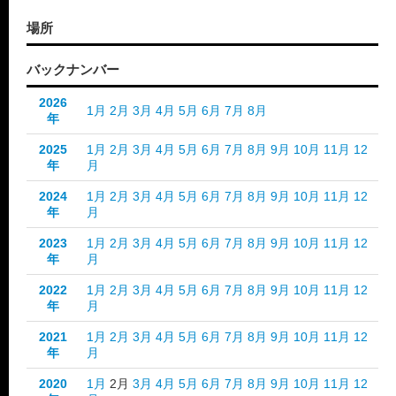
場所
バックナンバー
2026
1月
2月
3月
4月
5月
6月
7月
8月
年
2025
1月
2月
3月
4月
5月
6月
7月
8月
9月
10月
11月
12
年
月
2024
1月
2月
3月
4月
5月
6月
7月
8月
9月
10月
11月
12
年
月
2023
1月
2月
3月
4月
5月
6月
7月
8月
9月
10月
11月
12
年
月
2022
1月
2月
3月
4月
5月
6月
7月
8月
9月
10月
11月
12
年
月
2021
1月
2月
3月
4月
5月
6月
7月
8月
9月
10月
11月
12
年
月
2020
1月
2月
3月
4月
5月
6月
7月
8月
9月
10月
11月
12