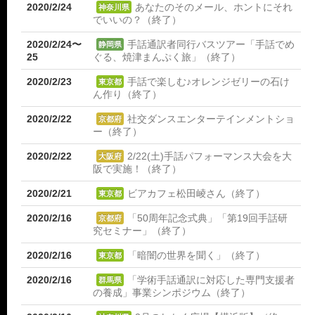
2020/2/24
あなたのそのメール、ホントにそれ
神奈川県
でいいの？（終了）
2020/2/24〜
手話通訳者同行バスツアー「手話でめ
静岡県
25
ぐる、焼津まんぷく旅」（終了）
2020/2/23
手話で楽しむ♪オレンジゼリーの石け
東京都
ん作り（終了）
2020/2/22
社交ダンスエンターテインメントショ
京都府
ー（終了）
2020/2/22
2/22(土)手話パフォーマンス大会を大
大阪府
阪で実施！（終了）
2020/2/21
ビアカフェ松田崚さん（終了）
東京都
2020/2/16
「50周年記念式典」「第19回手話研
京都府
究セミナー」（終了）
2020/2/16
「暗闇の世界を聞く」（終了）
東京都
2020/2/16
「学術手話通訳に対応した専門支援者
群馬県
の養成」事業シンポジウム（終了）