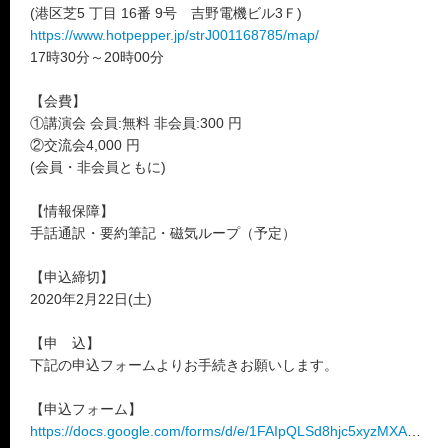
(港区芝5 丁目 16番 9号 吉野電機ビル3Ｆ)
https://www.hotpepper.jp/strJ001168785/map/
17時30分～20時00分
【会費】
①講演会 会員:無料 非会員:300 円
②交流会4,000 円
(会員・非会員ともに)
【情報保障】
手話通訳・要約筆記・磁気ループ（予定）
【申込締切】
2020年2月22日(土)
【申 込】
下記の申込フォームよりお手続きお願いします。
【申込フォーム】
https://docs.google.com/forms/d/e/1FAIpQLSd8hjc5xyzMXAUb