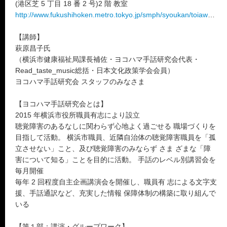
(港区芝 5 丁目 18 番 2 号)2 階 教室
http://www.fukushihoken.metro.tokyo.jp/smph/syoukan/toiawase.html
【講師】
萩原昌子氏
（横浜市健康福祉局課長補佐・ヨコハマ手話研究会代表・
Read_taste_music総括・日本文化政策学会会員）
ヨコハマ手話研究会 スタッフのみなさま
【ヨコハマ手話研究会とは】
2015 年横浜市役所職員有志により設立
聴覚障害のあるなしに関わらず心地よく過ごせる 職場づくりを
目指して活動。 横浜市職員、近隣自治体の聴覚障害職員を「孤
立させない」こと、及び聴覚障害のみならず さま ざまな「障
害について知る」ことを目的に活動。 手話のレベル別講習会を
毎月開催
毎年 2 回程度自主企画講演会を開催し、職員有 志による文字支
援、手話通訳など、充実した情報 保障体制の構築に取り組んで
いる
【第１部：講演・グループワーク】