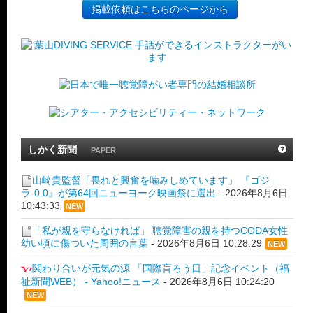
掲載依頼はこちらのページから
しかく新聞
PAPER
山崎貴監督「畏れと興奮を噛みしめています」 『ゴジ
ラ-0.0』が第64回ニューヨーク映画祭に選出
-
2026年8月6日
10:43:33
NEW
「私が親を守らなければ」 聴覚障害の親を持つCODA女性
幼い頃に傷ついた周囲の言葉
-
2026年8月6日 10:28:29
NEW
関わり合いが元気の源 「国際盲ろう日」記念イベント（福
祉新聞WEB） - Yahoo!ニュース
-
2026年8月6日 10:24:20
NEW