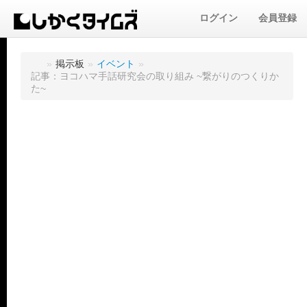
ログイン
会員登録
»
掲示板
»
イベント
»
記事：ヨコハマ手話研究会の取り組み ~繋がりのつくりか
た~