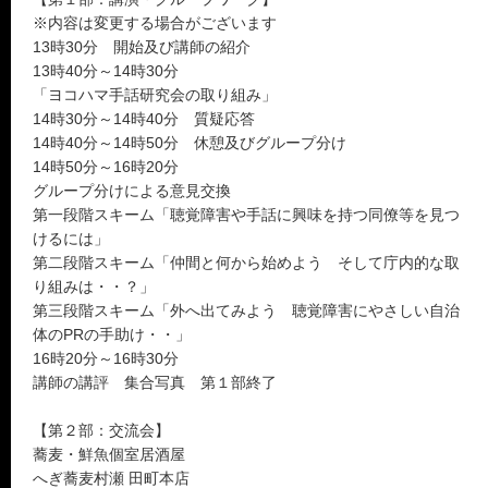
※内容は変更する場合がございます
13時30分 開始及び講師の紹介
13時40分～14時30分
「ヨコハマ手話研究会の取り組み」
14時30分～14時40分 質疑応答
14時40分～14時50分 休憩及びグループ分け
14時50分～16時20分
グループ分けによる意見交換
第一段階スキーム「聴覚障害や手話に興味を持つ同僚等を見つ
けるには」
第二段階スキーム「仲間と何から始めよう そして庁内的な取
り組みは・・？」
第三段階スキーム「外へ出てみよう 聴覚障害にやさしい自治
体のPRの手助け・・」
16時20分～16時30分
講師の講評 集合写真 第１部終了
【第２部：交流会】
蕎麦・鮮魚個室居酒屋
へぎ蕎麦村瀬 田町本店