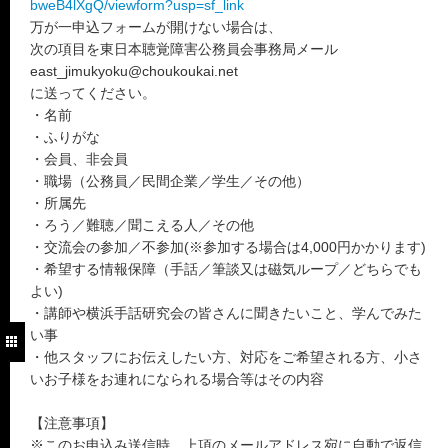
bweB4lXgQ/viewform?usp=sf_link
万が一申込フォームが開けない場合は、
次の項目を東日本聴覚障害公務員会事務局メール
east_jimukyoku@choukoukai.net
に送ってください。
・名前
・ふりがな
・会員、非会員
・職場（公務員／民間企業／学生／その他）
・所属先
・ろう／難聴／聞こえる人／その他
・交流会の参加／不参加(※参加する場合は4,000円かかります)
・希望する情報保障（手話／筆談又は磁気ループ／どちらでも
よい)
・講師や横浜手話研究会の皆さんに聞きたいこと、学んでみた
い事
・他スタッフにお伝えしたい方、対応をご希望される方、小さ
いお子様をお連れになられる場合等はその内容
【注意事項】
※このお申込み送信時、上項のメールアドレス宛に自動で返信