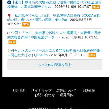
【速報】厚真高の大垣 砲丸投げ連覇 円盤投げと2冠 全国高
校総体 - 北海道新聞デジタル
-
2026年8月6日 10:17:07
NEW
「私が親を守らなければ」 聴覚障害の親を持つCODA女性
幼い頃に傷ついた周囲の言葉 | Hint-Pot
-
2026年8月6日
10:15:27
NEW
中国：「セミ」大合唱で難聴リスク 高周波・大音量・長時
間の複合作用 / 中国産業データ ...
-
2026年8月6日 10:03:51
NEW
外耳からのレーザー照射による非接触型聴覚刺激法を開発
－同志社大ほか | QLifePro
-
2026年8月6日 09:01:25
NEW
もっと他の記事を読む
利用規約
サイトマップ
広告について
掲載依頼
お問い合わせ
運営団体