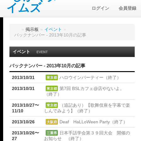
ログイン
会員登録
»
掲示板
»
イベント
»
バックナンバー - 2013年10月の記事
イベント
EVENT
バックナンバー - 2013年10月の記事
2013/10/31
ハロウインパーティー（終了）
東京都
2013/10/31
第7回 BSLカフェ@店やないよ。
東京都
（終了）
2013/10/27〜
（追記あり）【歌舞伎座を字幕で楽
東京都
11/10
しんでみよう】（終了）
2013/10/26
Deaf HaLLoWeen Party（終了）
大阪府
2013/10/26〜
日本手話学会第３９回大会 開催の
三重県
27
お知らせ （終了）