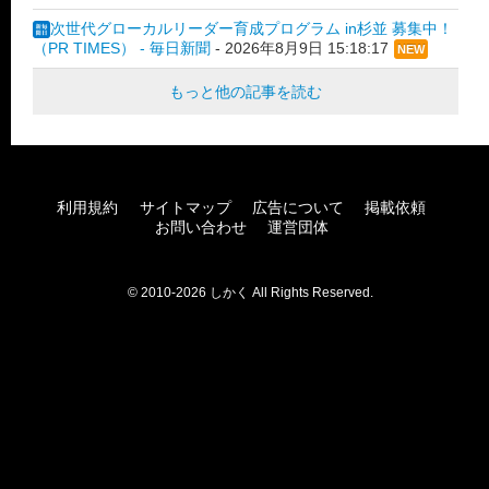
次世代グローカルリーダー育成プログラム in杉並 募集中！
（PR TIMES） - 毎日新聞
-
2026年8月9日 15:18:17
NEW
もっと他の記事を読む
利用規約
サイトマップ
広告について
掲載依頼
お問い合わせ
運営団体
© 2010-2026 しかく All Rights Reserved.