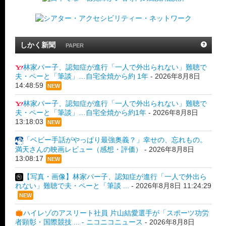
しかく新聞
PAPER
林家パー子、認知症が進行「一人で外出られない」難聴で
夫・ペーと「筆談」…自宅全焼から約 1年
-
2026年8月8日
14:48:59
NEW
林家パー子、認知症が進行「一人で外出られない」難聴で
夫・ペーと「筆談」…自宅全焼から約1年
-
2026年8月8日
13:18:03
NEW
「ベビー手話がやっぱり最強奥義？」幸せの、忘れもの。
満天さんの映画レビュー（感想・評価）
-
2026年8月8日
13:08:17
NEW
【写真・画像】林家パー子、認知症が進行「一人で外出ら
れない」難聴で夫・ペーと「筆談 ...
-
2026年8月8日 11:24:29
NEW
ハイレゾのアスリート社員 片山結愛選手が「スポーツ功労
者顕彰・国際競技 ... - ニコニコニュース
-
2026年8月8日