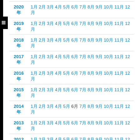
2020
1月
2月
3月
4月
5月
6月
7月
8月
9月
10月
11月
12
年
月
2019
1月
2月
3月
4月
5月
6月
7月
8月
9月
10月
11月
12
年
月
2018
1月
2月
3月
4月
5月
6月
7月
8月
9月
10月
11月
12
年
月
2017
1月
2月
3月
4月
5月
6月
7月
8月
9月
10月
11月
12
年
月
2016
1月
2月
3月
4月
5月
6月
7月
8月
9月
10月
11月
12
年
月
2015
1月
2月
3月
4月
5月
6月
7月
8月
9月
10月
11月
12
年
月
2014
1月
2月
3月
4月
5月
6月
7月
8月
9月
10月
11月
12
年
月
2013
1月
2月
3月
4月
5月
6月
7月
8月
9月
10月
11月
12
年
月
2012
1月
2月
3月
4月
5月
6月
7月
8月
9月
10月
11月
12