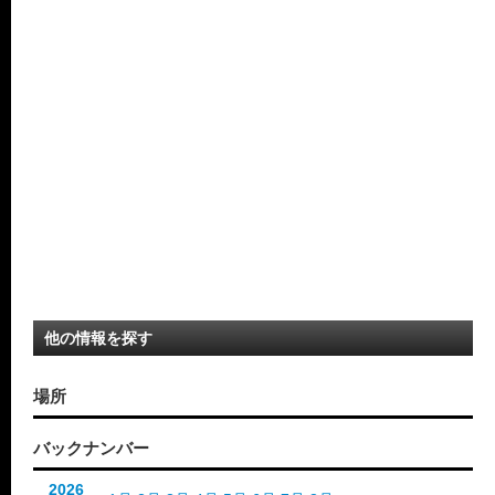
他の情報を探す
場所
バックナンバー
2026