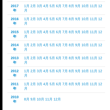
2017
1月
2月
3月
4月
5月
6月
7月
8月
9月
10月
11月
12
年
月
2016
1月
2月
3月
4月
5月
6月
7月
8月
9月
10月
11月
12
年
月
2015
1月
2月
3月
4月
5月
6月
7月
8月
9月
10月
11月
12
年
月
2014
1月
2月
3月
4月
5月
6月
7月
8月
9月
10月
11月
12
年
月
2013
1月
2月
3月
4月
5月
6月
7月
8月
9月
10月
11月
12
年
月
2012
1月
2月
3月
4月
5月
6月
7月
8月
9月
10月
11月
12
年
月
2011
1月
2月
3月
4月
5月
6月
7月
8月
9月
10月
11月
12
年
月
2010
8月
9月
10月
11月
12月
年