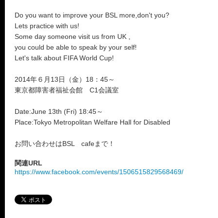
Do you want to improve your BSL more,don't you?
Lets practice with us!
Some day someone visit us from UK ,
you could be able to speak by your self!
Let's talk about FIFA World Cup!
2014年６月13日（金）18：45～
東京都障害者福祉会館 C1会議室
Date:June 13th (Fri) 18:45～
Place:Tokyo Metropolitan Welfare Hall for Disabled
お問い合わせはBSL cafeまで！
関連URL
https://www.facebook.com/events/1506515829568469/