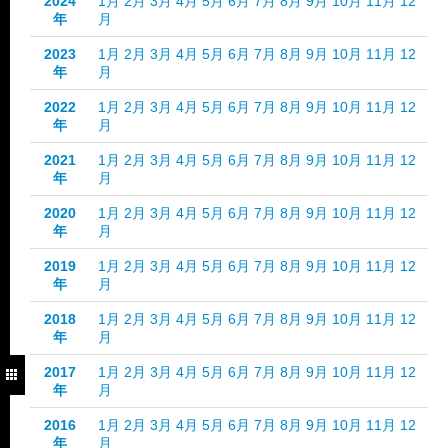
2024
1月
2月
3月
4月
5月
6月
7月
8月
9月
10月
11月
12
年
月
2023
1月
2月
3月
4月
5月
6月
7月
8月
9月
10月
11月
12
年
月
2022
1月
2月
3月
4月
5月
6月
7月
8月
9月
10月
11月
12
年
月
2021
1月
2月
3月
4月
5月
6月
7月
8月
9月
10月
11月
12
年
月
2020
1月
2月
3月
4月
5月
6月
7月
8月
9月
10月
11月
12
年
月
2019
1月
2月
3月
4月
5月
6月
7月
8月
9月
10月
11月
12
年
月
2018
1月
2月
3月
4月
5月
6月
7月
8月
9月
10月
11月
12
年
月
2017
1月
2月
3月
4月
5月
6月
7月
8月
9月
10月
11月
12
年
月
2016
1月
2月
3月
4月
5月
6月
7月
8月
9月
10月
11月
12
年
月