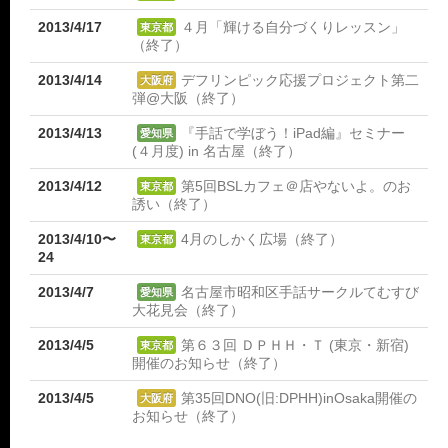
2013/4/17
４月「輝ける自分づくりレッスン」
東京都
（終了）
2013/4/14
デフリンピック応援プロジェクト第二
大阪府
弾@大阪（終了）
2013/4/13
『手話で学ぼう！iPad編』セミナー
愛知県
(４月度) in 名古屋（終了）
2013/4/12
第5回BSLカフェ＠店やないよ。のお
東京都
誘い（終了）
2013/4/10〜
4月のしかく広場（終了）
東京都
24
2013/4/7
名古屋市昭和区手話サークルてむすび
愛知県
大花見会（終了）
2013/4/5
第６３回 ＤＰＨＨ・Ｔ (東京・新宿)
東京都
開催のお知らせ（終了）
2013/4/5
第35回DNO(旧:DPHH)inOsaka開催の
大阪府
お知らせ（終了）