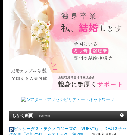
しかく新聞
PAPER
ピクシーダストテクノロジーズの「VUEVO」、DE&Iスナッ
ク企画「会話の見えるスナック」第2回 ...
-
2026年8月6日