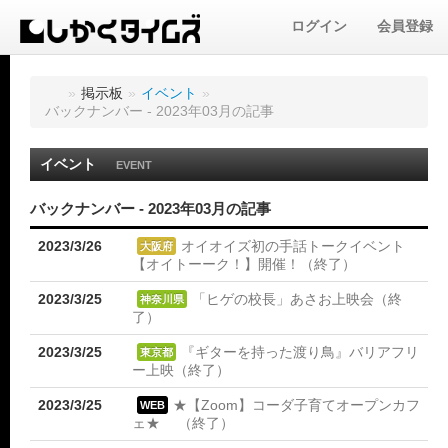
ログイン
会員登録
»
掲示板
»
イベント
»
バックナンバー - 2023年03月の記事
イベント
EVENT
バックナンバー - 2023年03月の記事
2023/3/26
オイオイズ初の手話トークイベント
大阪府
【オイトーーク！】開催！（終了）
2023/3/25
「ヒゲの校長」あさお上映会（終
神奈川県
了）
2023/3/25
『ギターを持った渡り鳥』バリアフリ
東京都
ー上映（終了）
2023/3/25
★【Zoom】コーダ子育てオープンカフ
WEB
ェ★ （終了）