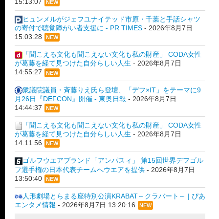
15:13:07
NEW
ヒュンメルがジェフユナイテッド市原・千葉と手話シャツ
の寄付で聴覚障がい者支援に - PR TIMES
-
2026年8月7日
15:03:28
NEW
「聞こえる文化も聞こえない文化も私の財産」 CODA女性
が葛藤を経て見つけた自分らしい人生
-
2026年8月7日
14:55:27
NEW
衆議院議員・斉藤りえ氏ら登壇、「デフ×IT」をテーマに9
月26日『DEFCON』開催 - 東奥日報
-
2026年8月7日
14:44:37
NEW
「聞こえる文化も聞こえない文化も私の財産」 CODA女性
が葛藤を経て見つけた自分らしい人生
-
2026年8月7日
14:11:56
NEW
ゴルフウエアブランド「アンパスィ」 第15回世界デフゴル
フ選手権の日本代表チームへウエアを提供
-
2026年8月7日
13:50:40
NEW
人形劇場とらまる座特別公演KRABAT～クラバート～ | ぴあ
エンタメ情報
-
2026年8月7日 13:20:16
NEW