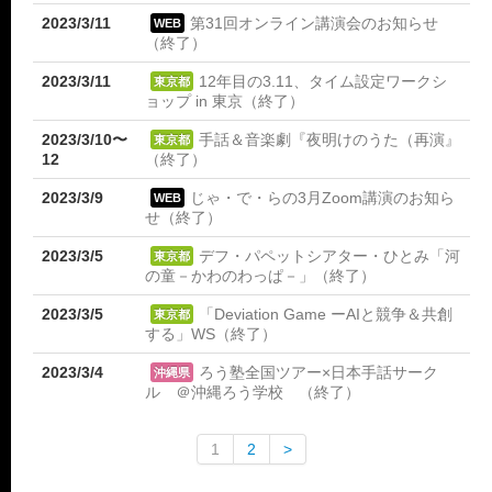
2023/3/11
第31回オンライン講演会のお知らせ
WEB
（終了）
2023/3/11
12年目の3.11、タイム設定ワークシ
東京都
ョップ in 東京（終了）
2023/3/10〜
手話＆音楽劇『夜明けのうた（再演』
東京都
12
（終了）
2023/3/9
じゃ・で・らの3月Zoom講演のお知ら
WEB
せ（終了）
2023/3/5
デフ・パペットシアター・ひとみ「河
東京都
の童－かわのわっぱ－」（終了）
2023/3/5
「Deviation Game ーAIと競争＆共創
東京都
する」WS（終了）
2023/3/4
ろう塾全国ツアー×日本手話サーク
沖縄県
ル ＠沖縄ろう学校 （終了）
1
2
>