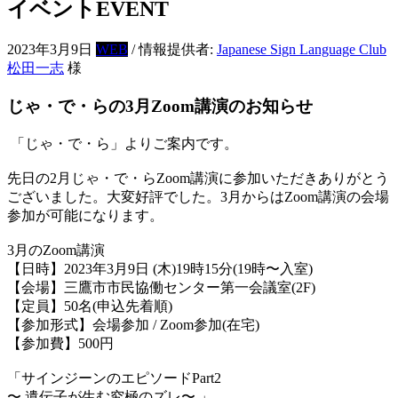
イベント
EVENT
2023年3月9日
WEB
/ 情報提供者:
Japanese Sign Language Club
松田一志
様
じゃ・で・らの3月Zoom講演のお知らせ
「じゃ・で・ら」よりご案内です。
先日の2月じゃ・で・らZoom講演に参加いただきありがとう
ございました。大変好評でした。3月からはZoom講演の会場
参加が可能になります。
3月のZoom講演
【日時】2023年3月9日 (木)19時15分(19時〜入室)
【会場】三鷹市市民協働センター第一会議室(2F)
【定員】50名(申込先着順)
【参加形式】会場参加 / Zoom参加(在宅)
【参加費】500円
「サインジーンのエピソードPart2
〜 遺伝子が生む究極のズレ〜 」