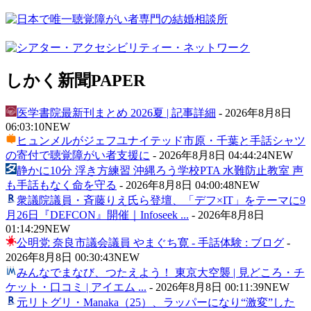
しかく新聞
PAPER
医学書院最新刊まとめ 2026夏 | 記事詳細
-
2026年8月8日
06:03:10
NEW
ヒュンメルがジェフユナイテッド市原・千葉と手話シャツ
の寄付で聴覚障がい者支援に
-
2026年8月8日 04:44:24
NEW
静かに10分 浮き方練習 沖縄ろう学校PTA 水難防止教室 声
も手話もなく命を守る
-
2026年8月8日 04:00:48
NEW
衆議院議員・斉藤りえ氏ら登壇、「デフ×IT」をテーマに9
月26日『DEFCON』開催｜Infoseek ...
-
2026年8月8日
01:14:29
NEW
公明党 奈良市議会議員 やまぐち寛 - 手話体験 : ブログ
-
2026年8月8日 00:30:43
NEW
みんなでまなび、つたえよう！ 東京大空襲 | 見どころ・チ
ケット・口コミ | アイエム ...
-
2026年8月8日 00:11:39
NEW
元リトグリ・Manaka（25）、ラッパーになり“激変”した