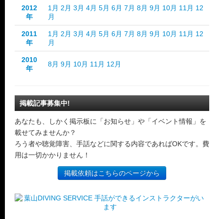
2012
1月
2月
3月
4月
5月
6月
7月
8月
9月
10月
11月
12
年
月
2011
1月
2月
3月
4月
5月
6月
7月
8月
9月
10月
11月
12
年
月
2010
8月
9月
10月
11月
12月
年
掲載記事募集中!
あなたも、しかく掲示板に「お知らせ」や「イベント情報」を
載せてみませんか？
ろう者や聴覚障害、手話などに関する内容であればOKです。費
用は一切かかりません！
掲載依頼はこちらのページから