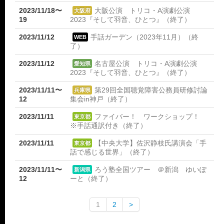
2023/11/18〜
大阪公演 トリコ・A演劇公演
大阪府
19
2023『そして羽音、ひとつ』（終了）
2023/11/12
手話ガーデン（2023年11月）（終
WEB
了）
2023/11/12
名古屋公演 トリコ・A演劇公演
愛知県
2023『そして羽音、ひとつ』（終了）
2023/11/11〜
第29回全国聴覚障害公務員研修討論
兵庫県
12
集会in神戸（終了）
2023/11/11
ファイバー！ ワークショップ！
東京都
※手話通訳付き（終了）
2023/11/11
【中央大学】佐沢静枝氏講演会「手
東京都
話で感じる世界」（終了）
2023/11/11〜
ろう塾全国ツアー ＠新潟 ゆいぽ
新潟県
12
ーと（終了）
1
2
>