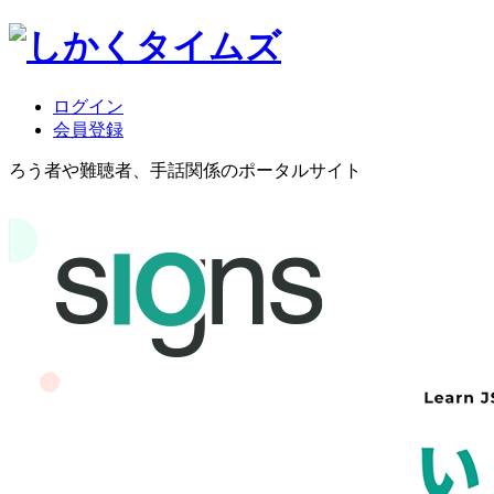
ログイン
会員登録
ろう者や難聴者、手話関係のポータルサイト