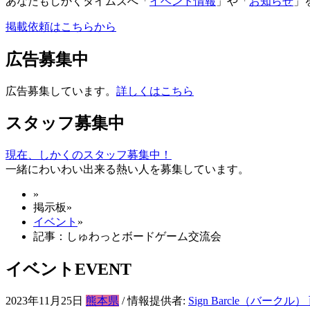
あなたもしかくタイムズへ「
イベント情報
」や「
お知らせ
」
掲載依頼はこちらから
広告募集中
広告募集しています。
詳しくはこちら
スタッフ募集中
現在、しかくのスタッフ募集中！
一緒にわいわい出来る熱い人を募集しています。
»
掲示板
»
イベント
»
記事：しゅわっとボードゲーム交流会
イベント
EVENT
2023年11月25日
熊本県
/ 情報提供者:
Sign Barcle（バークル