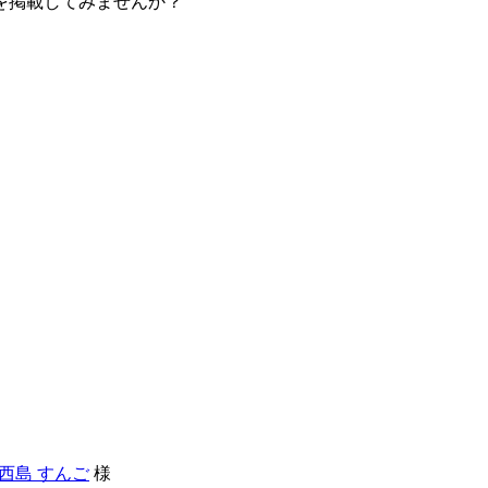
を掲載してみませんか？
） 西島 すんご
様