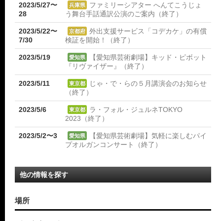
2023/5/27〜
ファミリーシアター へんてこうじょ
兵庫県
28
う舞台手話通訳公演のご案内（終了）
2023/5/22〜
外出支援サービス「コデカケ」の有償
京都府
7/30
検証を開始！（終了）
2023/5/19
【愛知県芸術劇場】キッド・ピボット
愛知県
『リヴァイザー』（終了）
2023/5/11
じゃ・で・らの５月講演会のお知らせ
東京都
（終了）
2023/5/6
ラ・フォル・ジュルネTOKYO
東京都
2023（終了）
2023/5/2〜3
【愛知県芸術劇場】気軽に楽しむパイ
愛知県
プオルガンコンサート（終了）
他の情報を探す
場所