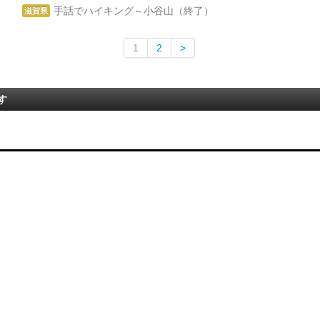
手話でハイキング～小谷山（終了）
滋賀県
1
2
>
す