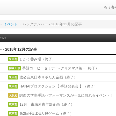
ろう者
»
イベント
»
バックナンバー - 2018年12月の記事
VENT
- 2018年12月の記事
しかく呑み場（終了）
東京都
手話コーヒーセミナー«クリスマス編»（終了）
神奈川県
聴公会東日本サポたん企画（終了）
東京都
HANAIプロダクション【 手話発表会 】（終了）
東京都
関西の学生手話パフォーマンスが一気に観れるイベント！
大阪府
12月 東聴連青年部企画（終了）
東京都
第2回手話DE人狼ゲーム（終了）
東京都