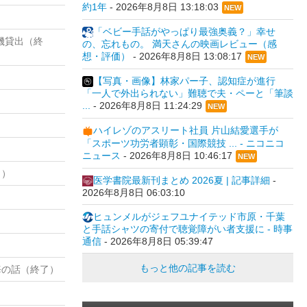
約1年
-
2026年8月8日 13:18:03
NEW
「ベビー手話がやっぱり最強奥義？」幸せ
機貸出（終
の、忘れもの。 満天さんの映画レビュー（感
想・評価）
-
2026年8月8日 13:08:17
NEW
【写真・画像】林家パー子、認知症が進行
「一人で外出られない」難聴で夫・ペーと「筆談
...
-
2026年8月8日 11:24:29
NEW
ハイレゾのアスリート社員 片山結愛選手が
「スポーツ功労者顕彰・国際競技 ... - ニコニコ
ニュース
-
2026年8月8日 10:46:17
NEW
了）
医学書院最新刊まとめ 2026夏 | 記事詳細
-
2026年8月8日 06:03:10
ヒュンメルがジェフユナイテッド市原・千葉
と手話シャツの寄付で聴覚障がい者支援に - 時事
通信
-
2026年8月8日 05:39:47
もっと他の記事を読む
海の話（終了）