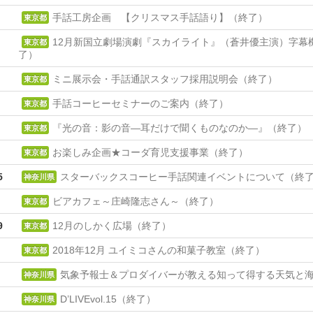
手話工房企画 【クリスマス手話語り】（終了）
東京都
12月新国立劇場演劇『スカイライト』（蒼井優主演）字幕
東京都
了）
ミニ展示会・手話通訳スタッフ採用説明会（終了）
東京都
手話コーヒーセミナーのご案内（終了）
東京都
『光の音：影の音―耳だけで聞くものなのか―』（終了）
東京都
お楽しみ企画★コーダ育児支援事業（終了）
東京都
5
スターバックスコーヒー手話関連イベントについて（終
神奈川県
ビアカフェ～庄崎隆志さん～（終了）
東京都
9
12月のしかく広場（終了）
東京都
2018年12月 ユイミコさんの和菓子教室（終了）
東京都
気象予報士＆プロダイバーが教える知って得する天気と
神奈川県
D’LIVEvol.15（終了）
神奈川県