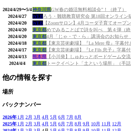
2024/4/29〜5/4
神奈川県
GW春の婚活無料相談会”！（終了）
2024/4/27
WEB
ろう・難聴教育研究会 第18回オンライ
2024/4/20
WEB
【Zoomサロン】4月コーダ子育てオープ
2024/4/20
東京都
めでみることばで詩を叫べ 第４弾（終
2024/4/20
東京都
4月「じゃ・で・ら」講演会のお知らせ
2024/4/18
東京都
【東京芸術劇場】『La Mere 母』字幕
2024/4/17
東京都
【東京芸術劇場】『Le Fils 息子』字
2024/4/13
熊本県
【小川発】しゅわっとボードゲーム交流
2024/4/4
東京都
トークイベント「土という場所」（手話
他の情報を探す
場所
バックナンバー
2026年
1月
2月
3月
4月
5月
6月
7月
8月
2025年
1月
2月
3月
4月
5月
6月
7月
8月
9月
10月
11月
12月
2024年
1月
2月
3月
4月
5月
6月
7月
8月
9月
10月
11月
12月