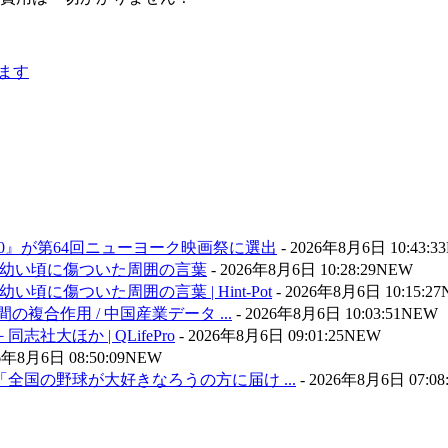
0』が第64回ニューヨーク映画祭に選出
-
2026年8月6日 10:43:33
 幼い頃に傷ついた周囲の言葉
-
2026年8月6日 10:28:29
NEW
に傷ついた周囲の言葉 | Hint-Pot
-
2026年8月6日 10:15:27
合作用 / 中国産業データ ...
-
2026年8月6日 10:03:51
NEW
ほか | QLifePro
-
2026年8月6日 09:01:25
NEW
6年8月6日 08:50:09
NEW
国の野球が大好きなろうの方に届け ...
-
2026年8月6日 07:08: