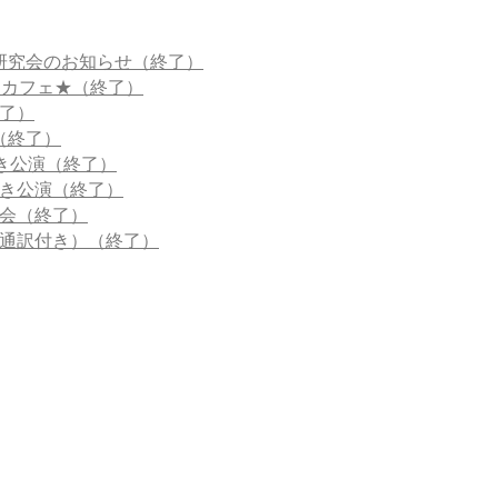
ン研究会のお知らせ（終了）
ンカフェ★（終了）
了）
（終了）
付き公演（終了）
幕付き公演（終了）
会（終了）
通訳付き）（終了）