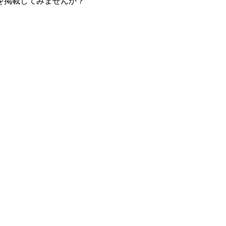
を掲載してみませんか？