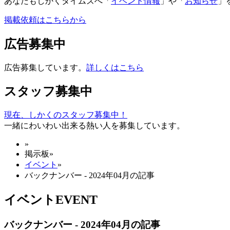
あなたもしかくタイムズへ「
イベント情報
」や「
お知らせ
」
掲載依頼はこちらから
広告募集中
広告募集しています。
詳しくはこちら
スタッフ募集中
現在、しかくのスタッフ募集中！
一緒にわいわい出来る熱い人を募集しています。
»
掲示板
»
イベント
»
バックナンバー - 2024年04月の記事
イベント
EVENT
バックナンバー - 2024年04月の記事