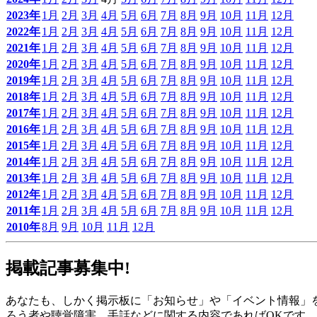
2023年
1月
2月
3月
4月
5月
6月
7月
8月
9月
10月
11月
12月
2022年
1月
2月
3月
4月
5月
6月
7月
8月
9月
10月
11月
12月
2021年
1月
2月
3月
4月
5月
6月
7月
8月
9月
10月
11月
12月
2020年
1月
2月
3月
4月
5月
6月
7月
8月
9月
10月
11月
12月
2019年
1月
2月
3月
4月
5月
6月
7月
8月
9月
10月
11月
12月
2018年
1月
2月
3月
4月
5月
6月
7月
8月
9月
10月
11月
12月
2017年
1月
2月
3月
4月
5月
6月
7月
8月
9月
10月
11月
12月
2016年
1月
2月
3月
4月
5月
6月
7月
8月
9月
10月
11月
12月
2015年
1月
2月
3月
4月
5月
6月
7月
8月
9月
10月
11月
12月
2014年
1月
2月
3月
4月
5月
6月
7月
8月
9月
10月
11月
12月
2013年
1月
2月
3月
4月
5月
6月
7月
8月
9月
10月
11月
12月
2012年
1月
2月
3月
4月
5月
6月
7月
8月
9月
10月
11月
12月
2011年
1月
2月
3月
4月
5月
6月
7月
8月
9月
10月
11月
12月
2010年
8月
9月
10月
11月
12月
掲載記事募集中!
あなたも、しかく掲示板に「お知らせ」や「イベント情報」
ろう者や聴覚障害、手話などに関する内容であればOKです