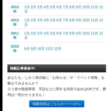
2013
1月
2月
3月
4月
5月
6月
7月
8月
9月
10月
11月
12
年
月
2012
1月
2月
3月
4月
5月
6月
7月
8月
9月
10月
11月
12
年
月
2011
1月
2月
3月
4月
5月
6月
7月
8月
9月
10月
11月
12
年
月
2010
8月
9月
10月
11月
12月
年
掲載記事募集中!
あなたも、しかく掲示板に「お知らせ」や「イベント情報」を
載せてみませんか？
ろう者や聴覚障害、手話などに関する内容であればOKです。費
用は一切かかりません！
掲載依頼はこちらのページから