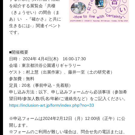
を紹介する展覧会「共棲
（きょうせい）の間合（ま
あ）い -『確かさ』と共に
生きるには-」関連イベント
です。
■開催概要
日時： 2024年 4月4日(木) 16:00-17:30
会場：東京都渋谷公園通りギャラリー
ゲスト：村上慧（出展作家）、藤井一至（土の研究者）
参加費：無料
定員：20名（事前申込・先着順）
申し込み方法：以下、申し込みフォームから必須事項（参加希
望日時/参加人数/氏名/年齢/ご連絡先など）をご記入ください。
https://inclusion-art.jp/form/index.php?no=33
※申込フォームは2024年2月12日（月）12:00頃（正午）に公
開します。
※フォームのご利用が難しい場合は、問合せ先の電話または、