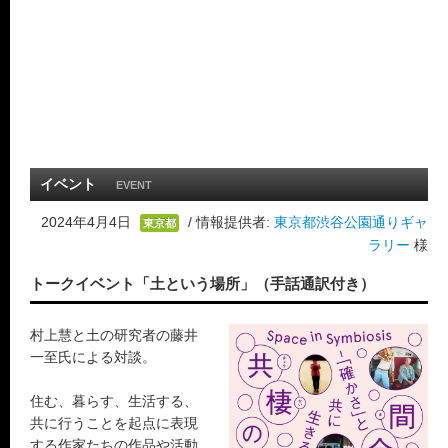
イベント
EVENT
2024年4月4日
/ 情報提供者:
東京都渋谷公園通りギャ
東京都
ラリー
様
トークイベント「土という場所」（手話通訳付き）
村上慧と土の研究者の藤井
一至氏による対談。
住む、暮らす、生活する、
共に行うことを起点に表現
する作家たちの作品や活動