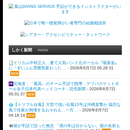
しかく新聞
PAPER
ドリカム中村正人…妻で人気バンド元ボーカル〝最新姿〟
に「ずいぶん雰囲気変わった ...
-
2026年8月7日 05:28:31
NEW
北海道：「最高」のチーム手話で指導…デフバスケットボ
ール女子日本代表ヘッドコーチ - 読売新聞
-
2026年8月7日
05:01:37
NEW
【トリプル台風】大型で強い台風13号は沖縄直撃か 猛烈な
風で住家が倒壊するおそれも…一方 ...
-
2026年8月7日
04:18:14
NEW
彼が手話で語った無念 「僕の年は分からない。親の名前も