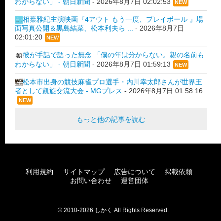
わからない」 - 朝日新聞
-
2026年8月7日 02:02:53
NEW
相葉雅紀主演映画『4アウト もう一度、プレイボール 』場
面写真公開＆黒島結菜、松本利夫ら ...
-
2026年8月7日
02:01:20
NEW
彼が手話で語った無念 「僕の年は分からない。親の名前も
わからない」 - 朝日新聞
-
2026年8月7日 01:59:13
NEW
松本市出身の競技麻雀プロ選手・内川幸太郎さんが世界王
者として凱旋交流大会 - MGプレス
-
2026年8月7日 01:58:16
NEW
もっと他の記事を読む
利用規約
サイトマップ
広告について
掲載依頼
お問い合わせ
運営団体
© 2010-2026 しかく All Rights Reserved.