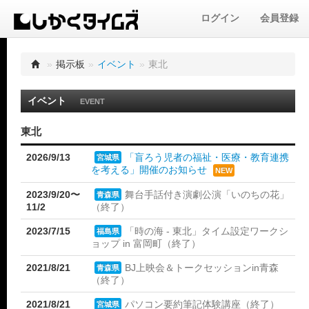
ログイン
会員登録
»
掲示板
»
イベント
»
東北
イベント
EVENT
東北
2026/9/13
「盲ろう児者の福祉・医療・教育連携
宮城県
を考える」開催のお知らせ
NEW
2023/9/20〜
舞台手話付き演劇公演「いのちの花」
青森県
11/2
（終了）
2023/7/15
「時の海 - 東北」タイム設定ワークシ
福島県
ョップ in 富岡町（終了）
2021/8/21
BJ上映会＆トークセッションin青森
青森県
（終了）
2021/8/21
パソコン要約筆記体験講座（終了）
宮城県