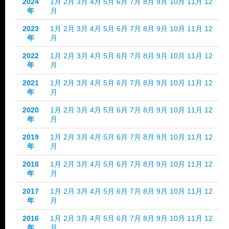
2024
1月
2月
3月
4月
5月
6月
7月
8月
9月
10月
11月
12
年
月
2023
1月
2月
3月
4月
5月
6月
7月
8月
9月
10月
11月
12
年
月
2022
1月
2月
3月
4月
5月
6月
7月
8月
9月
10月
11月
12
年
月
2021
1月
2月
3月
4月
5月
6月
7月
8月
9月
10月
11月
12
年
月
2020
1月
2月
3月
4月
5月
6月
7月
8月
9月
10月
11月
12
年
月
2019
1月
2月
3月
4月
5月
6月
7月
8月
9月
10月
11月
12
年
月
2018
1月
2月
3月
4月
5月
6月
7月
8月
9月
10月
11月
12
年
月
2017
1月
2月
3月
4月
5月
6月
7月
8月
9月
10月
11月
12
年
月
2016
1月
2月
3月
4月
5月
6月
7月
8月
9月
10月
11月
12
年
月