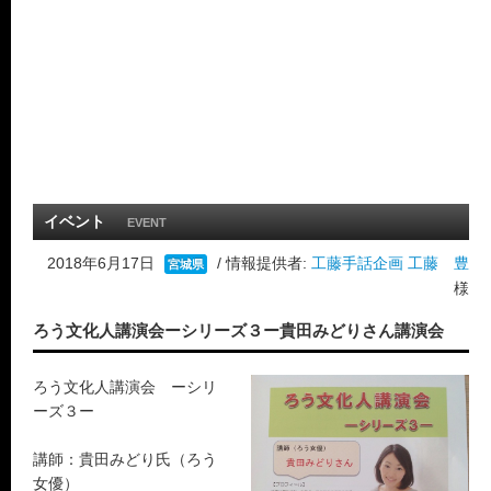
イベント
EVENT
2018年6月17日
/ 情報提供者:
工藤手話企画 工藤 豊
宮城県
様
ろう文化人講演会ーシリーズ３ー貴田みどりさん講演会
ろう文化人講演会 ーシリ
ーズ３ー
講師：貴田みどり氏（ろう
女優）