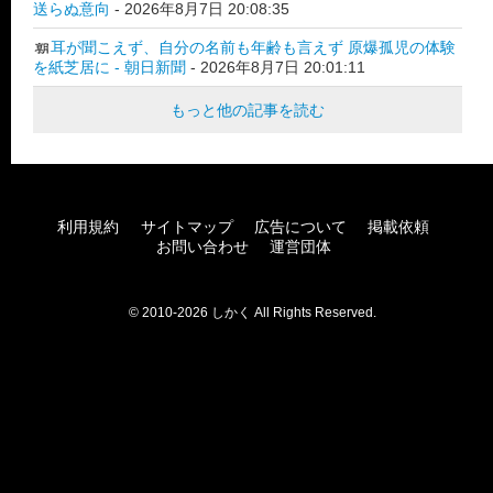
送らぬ意向
-
2026年8月7日 20:08:35
耳が聞こえず、自分の名前も年齢も言えず 原爆孤児の体験
を紙芝居に - 朝日新聞
-
2026年8月7日 20:01:11
もっと他の記事を読む
利用規約
サイトマップ
広告について
掲載依頼
お問い合わせ
運営団体
© 2010-2026 しかく All Rights Reserved.