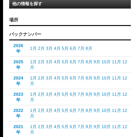
他の情報を探す
場所
バックナンバー
2026
1月
2月
3月
4月
5月
6月
7月
8月
年
2025
1月
2月
3月
4月
5月
6月
7月
8月
9月
10月
11月
12
年
月
2024
1月
2月
3月
4月
5月
6月
7月
8月
9月
10月
11月
12
年
月
2023
1月
2月
3月
4月
5月
6月
7月
8月
9月
10月
11月
12
年
月
2022
1月
2月
3月
4月
5月
6月
7月
8月
9月
10月
11月
12
年
月
2021
1月
2月
3月
4月
5月
6月
7月
8月
9月
10月
11月
12
年
月