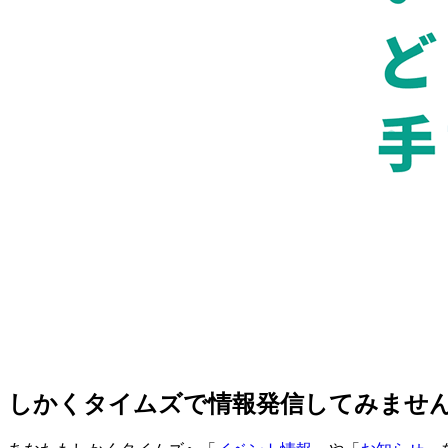
しかくタイムズで情報発信してみませ