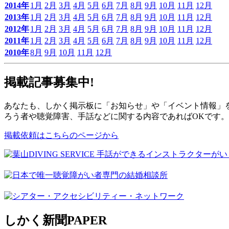
2014年
1月
2月
3月
4月
5月
6月
7月
8月
9月
10月
11月
12月
2013年
1月
2月
3月
4月
5月
6月
7月
8月
9月
10月
11月
12月
2012年
1月
2月
3月
4月
5月
6月
7月
8月
9月
10月
11月
12月
2011年
1月
2月
3月
4月
5月
6月
7月
8月
9月
10月
11月
12月
2010年
8月
9月
10月
11月
12月
掲載記事募集中!
あなたも、しかく掲示板に「お知らせ」や「イベント情報」
ろう者や聴覚障害、手話などに関する内容であればOKです
掲載依頼はこちらのページから
しかく新聞
PAPER