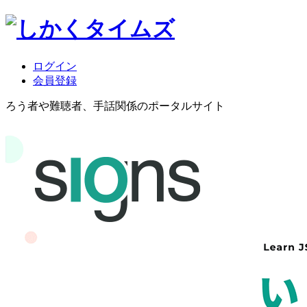
ログイン
会員登録
ろう者や難聴者、手話関係のポータルサイト