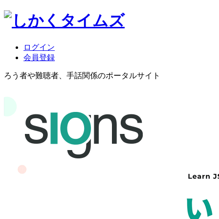
ログイン
会員登録
ろう者や難聴者、手話関係のポータルサイト