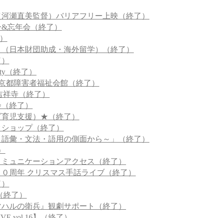
（河瀬直美監督）バリアフリー上映（終了）
ー&忘年会（終了）
了）
』（日本財団助成・海外留学）（終了）
了）
rty（終了）
東京都障害者福祉会館（終了）
 吉祥寺（終了）
会（終了）
ダ育児支援）★（終了）
クショップ（終了）
～語彙・文法・語用の側面から～」（終了）
）
コミュニケーションアクセス（終了）
０周年 クリスマス手話ライブ（終了）
了）
（終了）
マハルの衛兵』観劇サポート（終了）
 vol.16】（終了）