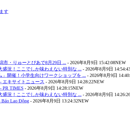
・りゅーとぴあで8月29日 ...
-
2026年8月9日 15:42:08
NEW
が大盛況！ここでしか味わえない特別な ...
-
2026年8月9日 14:54:4
開催！小学生向けワークショップを ...
-
2026年8月9日 14:40:
- エキサイトニュース
-
2026年8月9日 14:28:22
NEW
R TIMES
-
2026年8月9日 14:28:15
NEW
が大盛況！ここでしか味わえない特別な ...
-
2026年8月9日 14:26:2
Lao Động
-
2026年8月9日 13:24:32
NEW