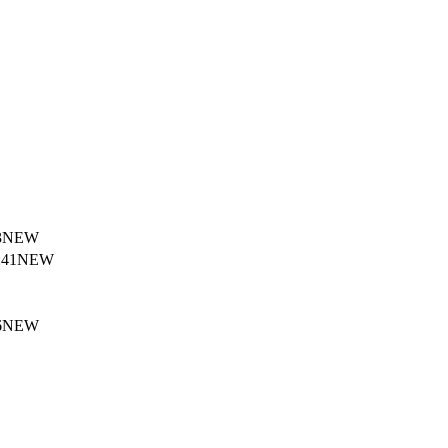
3
NEW
41
NEW
6
NEW