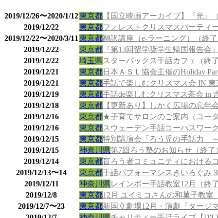
2019/12/26〜2020/1/12
東京都
【国立映画アーカイブ】『光』
2019/12/22
東京都
フォレストクリスマスパーティ
2019/12/22〜2020/3/11
東京都
翻訳講座（e-ラーニング）（終
2019/12/22
東京都
『第13回留学奨学生帰国報告会
2019/12/22
埼玉県
スターバックス手話カフェ（終
2019/12/21
東京都
日本ＡＳＬ協会主催のHoliday Pa
2019/12/21
東京都
手話で楽しむクリスマス会 IN 
2019/12/19
東京都
手話de楽しむクリスマス茶会 in
2019/12/18
東京都
【更新あり】しかく広場の忘年
2019/12/16
東京都
★子育てサロンのご案内（コー
2019/12/16
東京都
スウェーデン手話コーパスワー
2019/12/15
東京都
特別講演会「ろう児の手話力 
2019/12/15
神奈川県
第7回ろう塾のお知らせ（終了
2019/12/14
東京都
盲ろう者コミュニティにおける
2019/12/13〜14
東京都
手話パフォーマンスきいろぐみ３
2019/12/11
神奈川県
レインボー手話教室12月（終
2019/12/8
東京都
12月 ユイミコさんの和菓子教室
2019/12/7〜23
東京都
新国立劇場12月・演劇『タージ
2019/12/7
神奈川県
チャリティー手話ライブ【D'LIVE