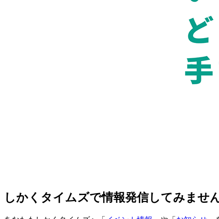
しかくタイムズで情報発信してみませ