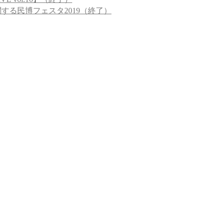
する民博フェスタ2019（終了）