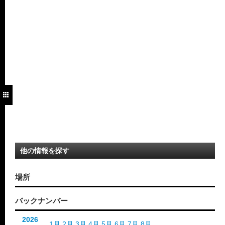
他の情報を探す
場所
バックナンバー
2026
1月
2月
3月
4月
5月
6月
7月
8月