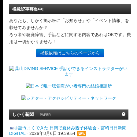
掲載記事募集中!
あなたも、しかく掲示板に「お知らせ」や「イベント情報」を
載せてみませんか？
ろう者や聴覚障害、手話などに関する内容であればOKです。費
用は一切かかりません！
掲載依頼はこちらのページから
しかく新聞
PAPER
手話うまくできた 日南で夏休み親子体験会 - 宮崎日日新聞
DIGITAL
-
2026年8月6日 19:39:54
NEW