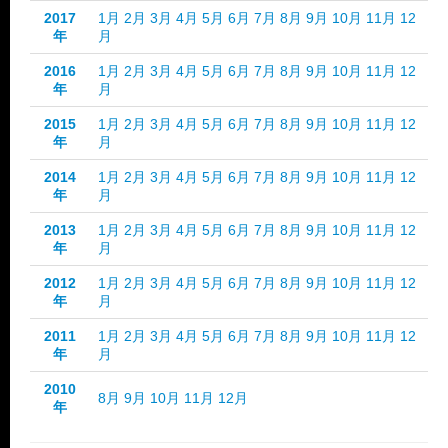
2017
1月
2月
3月
4月
5月
6月
7月
8月
9月
10月
11月
12
年
月
2016
1月
2月
3月
4月
5月
6月
7月
8月
9月
10月
11月
12
年
月
2015
1月
2月
3月
4月
5月
6月
7月
8月
9月
10月
11月
12
年
月
2014
1月
2月
3月
4月
5月
6月
7月
8月
9月
10月
11月
12
年
月
2013
1月
2月
3月
4月
5月
6月
7月
8月
9月
10月
11月
12
年
月
2012
1月
2月
3月
4月
5月
6月
7月
8月
9月
10月
11月
12
年
月
2011
1月
2月
3月
4月
5月
6月
7月
8月
9月
10月
11月
12
年
月
2010
8月
9月
10月
11月
12月
年