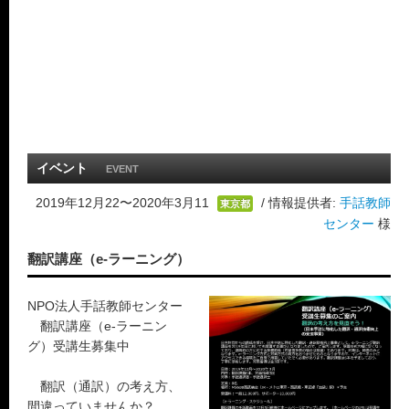
イベント
EVENT
2019年12月22〜2020年3月11
/ 情報提供者:
手話教師
東京都
センター
様
翻訳講座（e-ラーニング）
NPO法人手話教師センター
翻訳講座（e-ラーニン
グ）受講生募集中
翻訳（通訳）の考え方、
間違っていませんか？