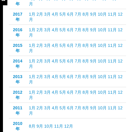
年
月
2017
1月
2月
3月
4月
5月
6月
7月
8月
9月
10月
11月
12
年
月
2016
1月
2月
3月
4月
5月
6月
7月
8月
9月
10月
11月
12
年
月
2015
1月
2月
3月
4月
5月
6月
7月
8月
9月
10月
11月
12
年
月
2014
1月
2月
3月
4月
5月
6月
7月
8月
9月
10月
11月
12
年
月
2013
1月
2月
3月
4月
5月
6月
7月
8月
9月
10月
11月
12
年
月
2012
1月
2月
3月
4月
5月
6月
7月
8月
9月
10月
11月
12
年
月
2011
1月
2月
3月
4月
5月
6月
7月
8月
9月
10月
11月
12
年
月
2010
8月
9月
10月
11月
12月
年