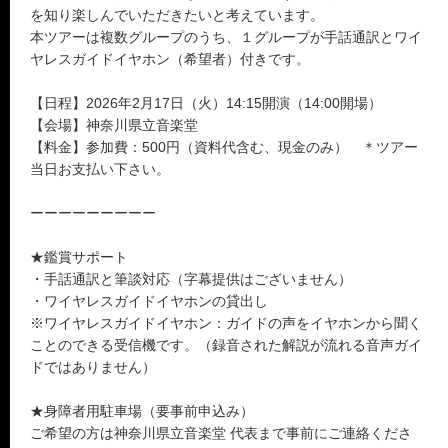
を知り楽しんでいただきたいと考えています。
本ツアーは複数グループのうち、１グループが手話通訳とワイ
ヤレスガイドイヤホン（希望者）付きです。
【日程】2026年2月17日（火）14:15開演（14:00開場）
【会場】神奈川県立音楽堂
【料金】参加費：500円（資料代含む、現金のみ） ＊ツアー
当日お支払い下さい。
ーーーーーーーーー
★鑑賞サポート
・手話通訳と筆談対応（字幕提供はございません）
・ワイヤレスガイドイヤホンの貸出し
※ワイヤレスガイドイヤホン：ガイドの声をイヤホンから聞く
ことのできる受信機です。（録音された解説が流れる音声ガイ
ドではありません）
★身障者用駐車場（要事前申込み）
ご希望の方は神奈川県立音楽堂 代表まで事前にご連絡くださ