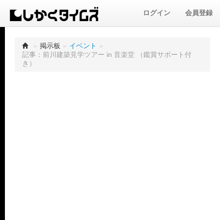
ログイン
会員登録
»
掲示板
»
イベント
»
記事：前川建築見学ツアー in 音楽堂 （鑑賞サポート付
き）