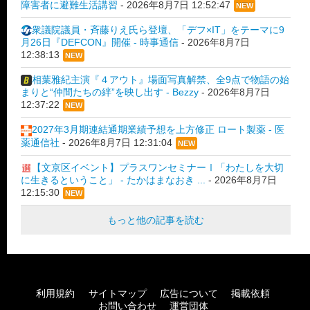
障害者に避難生活講習
-
2026年8月7日 12:52:47
NEW
衆議院議員・斉藤りえ氏ら登壇、「デフ×IT」をテーマに9
月26日『DEFCON』開催 - 時事通信
-
2026年8月7日
12:38:13
NEW
相葉雅紀主演『４アウト』場面写真解禁、全9点で物語の始
まりと“仲間たちの絆”を映し出す - Bezzy
-
2026年8月7日
12:37:22
NEW
2027年3月期連結通期業績予想を上方修正 ロート製薬 - 医
薬通信社
-
2026年8月7日 12:31:04
NEW
【文京区イベント】プラスワンセミナーⅠ「わたしを大切
に生きるということ」 - たかはまなおき ...
-
2026年8月7日
12:15:30
NEW
もっと他の記事を読む
利用規約
サイトマップ
広告について
掲載依頼
お問い合わせ
運営団体