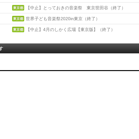
【中止】とっておきの音楽祭 東京世田谷（終了）
東京都
世界子ども音楽祭2020in東京（終了）
東京都
【中止】4月のしかく広場【東京版】（終了）
東京都
す