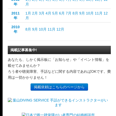
年
月
2011
1月
2月
3月
4月
5月
6月
7月
8月
9月
10月
11月
12
年
月
2010
8月
9月
10月
11月
12月
年
掲載記事募集中!
あなたも、しかく掲示板に「お知らせ」や「イベント情報」を
載せてみませんか？
ろう者や聴覚障害、手話などに関する内容であればOKです。費
用は一切かかりません！
掲載依頼はこちらのページから