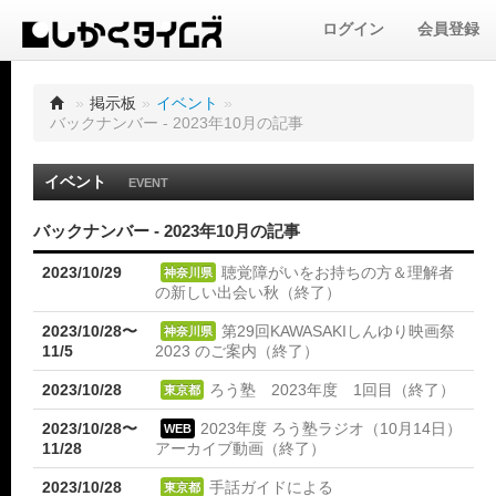
ログイン
会員登録
»
掲示板
»
イベント
»
バックナンバー - 2023年10月の記事
イベント
EVENT
バックナンバー - 2023年10月の記事
2023/10/29
聴覚障がいをお持ちの方＆理解者
神奈川県
の新しい出会い秋（終了）
2023/10/28〜
第29回KAWASAKIしんゆり映画祭
神奈川県
11/5
2023 のご案内（終了）
2023/10/28
ろう塾 2023年度 1回目（終了）
東京都
2023/10/28〜
2023年度 ろう塾ラジオ（10月14日）
WEB
11/28
アーカイブ動画（終了）
2023/10/28
手話ガイドによる
東京都