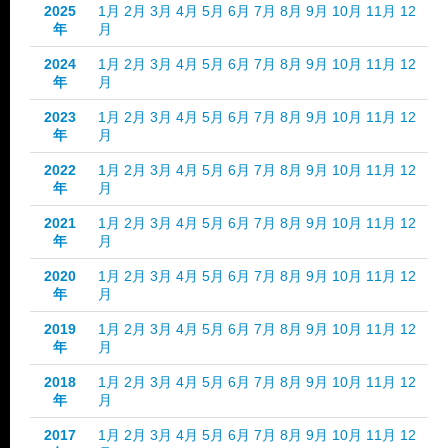
2025
1月
2月
3月
4月
5月
6月
7月
8月
9月
10月
11月
12
年
月
2024
1月
2月
3月
4月
5月
6月
7月
8月
9月
10月
11月
12
年
月
2023
1月
2月
3月
4月
5月
6月
7月
8月
9月
10月
11月
12
年
月
2022
1月
2月
3月
4月
5月
6月
7月
8月
9月
10月
11月
12
年
月
2021
1月
2月
3月
4月
5月
6月
7月
8月
9月
10月
11月
12
年
月
2020
1月
2月
3月
4月
5月
6月
7月
8月
9月
10月
11月
12
年
月
2019
1月
2月
3月
4月
5月
6月
7月
8月
9月
10月
11月
12
年
月
2018
1月
2月
3月
4月
5月
6月
7月
8月
9月
10月
11月
12
年
月
2017
1月
2月
3月
4月
5月
6月
7月
8月
9月
10月
11月
12