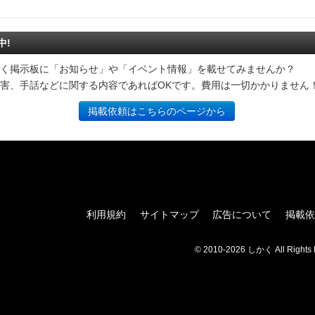
中!
く掲示板に「お知らせ」や「イベント情報」を載せてみませんか？
害、手話などに関する内容であればOKです。費用は一切かかりません
掲載依頼はこちらのページから
利用規約
サイトマップ
広告について
掲載依
© 2010-2026 しかく All Rights 