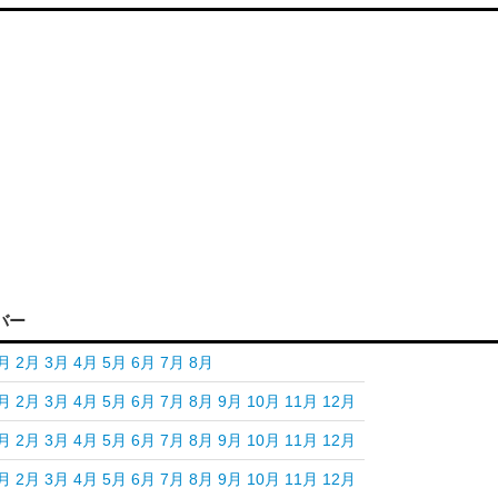
バー
月
2月
3月
4月
5月
6月
7月
8月
月
2月
3月
4月
5月
6月
7月
8月
9月
10月
11月
12月
月
2月
3月
4月
5月
6月
7月
8月
9月
10月
11月
12月
月
2月
3月
4月
5月
6月
7月
8月
9月
10月
11月
12月