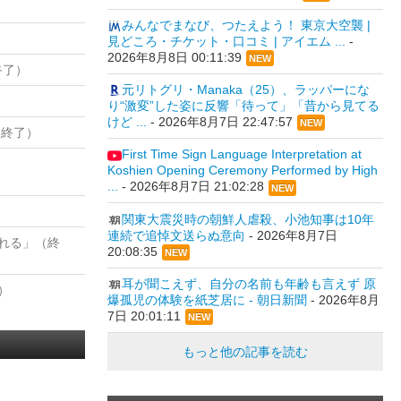
みんなでまなび、つたえよう！ 東京大空襲 |
見どころ・チケット・口コミ | アイエム ...
-
2026年8月8日 00:11:39
NEW
終了）
元リトグリ・Manaka（25）、ラッパーにな
り“激変”した姿に反響「待って」「昔から見てる
けど ...
-
2026年8月7日 22:47:57
NEW
（終了）
First Time Sign Language Interpretation at
Koshien Opening Ceremony Performed by High
...
-
2026年8月7日 21:02:28
NEW
関東大震災時の朝鮮人虐殺、小池知事は10年
連続で追悼文送らぬ意向
-
2026年8月7日
れる」（終
20:08:35
NEW
耳が聞こえず、自分の名前も年齢も言えず 原
）
爆孤児の体験を紙芝居に - 朝日新聞
-
2026年8月
7日 20:01:11
NEW
もっと他の記事を読む