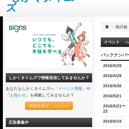
»
掲示板
イベント
E
バックナンバー 
2016/5/29
2016/5/29
しかくタイムズで情報発信してみませんか？
2016/5/26
あなたもしかくタイムズへ「
イベント情報
」や
「
お知らせ
」を掲載してみませんか？
2016/5/21
掲載依頼はこちらから
2016/5/21〜
22
2016/5/19
広告募集中