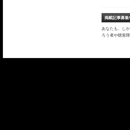
掲載記事募集
あなたも、しか
ろう者や聴覚障