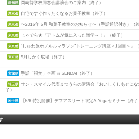
岡崎聾学校同窓会講演会のご案内（終了）
愛知県
自宅ですぐ作りたくなるお菓子教室（終了）
東京都
〜2016年 5月 和菓子教室のお知らせ〜（手話通訳付き）（
東京都
じゃでら★『アトムが気に入った雑学～！』（終了）
東京都
”しゅわ旅ホノルルマラソン”トレーニング講座＜1回目＞』
東京都
5月しかく広場（終了）
東京都
手話「福笑」企画 in SENDAI（終了）
宮城県
サン・スマイル代表まつうらの講演会「おいしくしあせにな
埼玉県
了）
【5/6 特別開催】デフアスリート限定A-Yogaセミナー（終了
岩手県
す