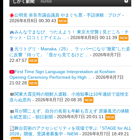
しかく新聞
PAPER
公明党 奈良市議会議員 やまぐち寛 - 手話体験 : ブログ
-
2026年8月8日 00:30:43
NEW
みんなでまなび、つたえよう！ 東京大空襲 | 見どころ・チ
ケット・口コミ | アイエム ...
-
2026年8月8日 00:11:39
NEW
元リトグリ・Manaka（25）、ラッパーになり“激変”した姿
に反響「待って」「昔から見てるけど ...
-
2026年8月7日
22:47:57
NEW
First Time Sign Language Interpretation at Koshien
Opening Ceremony Performed by High ...
-
2026年8月7日
21:02:28
NEW
関東大震災時の朝鮮人虐殺、小池知事は10年連続で追悼文
送らぬ意向
-
2026年8月7日 20:08:35
NEW
耳が聞こえず、自分の名前も年齢も言えず 原爆孤児の体験
を紙芝居に - 朝日新聞
-
2026年8月7日 20:01:11
NEW
舞台芸術のアクセシビリティを現場で学ぶ『STAGE for ALL
2026』開催、受講者募集中 - NiEW
-
2026年8月7日 18:49:21
NEW