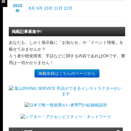
2010
8月
9月
10月
11月
12月
年
掲載記事募集中!
あなたも、しかく掲示板に「お知らせ」や「イベント情報」を
載せてみませんか？
ろう者や聴覚障害、手話などに関する内容であればOKです。費
用は一切かかりません！
掲載依頼はこちらのページから