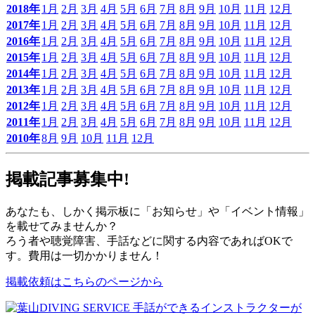
2018年
1月
2月
3月
4月
5月
6月
7月
8月
9月
10月
11月
12月
2017年
1月
2月
3月
4月
5月
6月
7月
8月
9月
10月
11月
12月
2016年
1月
2月
3月
4月
5月
6月
7月
8月
9月
10月
11月
12月
2015年
1月
2月
3月
4月
5月
6月
7月
8月
9月
10月
11月
12月
2014年
1月
2月
3月
4月
5月
6月
7月
8月
9月
10月
11月
12月
2013年
1月
2月
3月
4月
5月
6月
7月
8月
9月
10月
11月
12月
2012年
1月
2月
3月
4月
5月
6月
7月
8月
9月
10月
11月
12月
2011年
1月
2月
3月
4月
5月
6月
7月
8月
9月
10月
11月
12月
2010年
8月
9月
10月
11月
12月
掲載記事募集中!
あなたも、しかく掲示板に「お知らせ」や「イベント情報」
を載せてみませんか？
ろう者や聴覚障害、手話などに関する内容であればOKで
す。費用は一切かかりません！
掲載依頼はこちらのページから