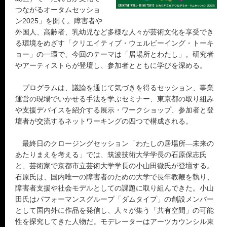
つながるオータムセッショ
ン2025」を開く。障害者や
外国人、高齢者、乳幼児など多様な人々が芸術文化を享受でき
る環境をめざす「クリエイティブ・ウェルビーイング・トーキ
ョー」の一環で、今回のテーマは「居場所とわたし」。研究者
やアーティストらが登壇し、参加者とともに学びを深める。
プログラムは、議論を通じて気づきを得るセッション、事業
運営の現場でいかせる手法を学ぶセミナー、東京都の取り組み
や支援デバイスを紹介する展示・ワークショップ、参加者と登
壇者が交流するネットワーキングの四つで構成される。
最終日のクロージングセッション「わたしの居場所―未来の
あたりまえを考える」では、筑波技術大学学長の石原保志氏
と、芸術家で京都市立芸術大学学長の小山田徹氏が登壇する。
石原氏は、国内唯一の障害者のための大学で長年教鞭を執り、
障害者支援や社会モデルとしての課題に取り組んできた。小山
田氏はパフォーマンスグループ「ダムタイプ」の創設メンバー
として国内外に作品を発信し、人々が集う「共有空間」の可能
性を探究してきた人物だ。モデレーターはアーツカウンシル東