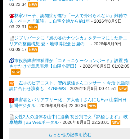
03:23:34
NEW
林家パー子、認知症が進行「一人で外出られない」難聴で
夫・ペーと「筆談」…自宅全焼から約1年
-
2026年8月9日
03:23:31
NEW
ジブリパークに『風の谷のナウシカ』をテーマにした新エ
リアの整備構想 愛・地球博記念公園の ...
-
2026年8月9日
03:09:17
NEW
市役所障害福祉課が「コミュニケーションボード」設置 指
さすだけで意思表示【山陽小野田】
-
2026年8月9日 01:02:05
NEW
「左手のピアニスト」智内威雄さんコンサート 今治 民話朗
読に合わせ演奏も - 47NEWS
-
2026年8月9日 00:41:51
NEW
障害者とバリアフリー化、ア大会 | さんにちEye 山梨日日
新聞デジタル
-
2026年8月8日 22:30:36
NEW
女性2人の遺体を山中に遺棄 初公判で女「黙秘します」 岐
阜地裁 | au Webポータル
-
2026年8月8日 22:28:01
NEW
もっと他の記事を読む