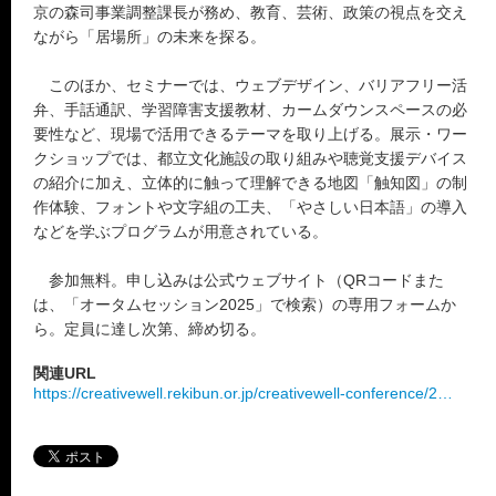
京の森司事業調整課長が務め、教育、芸術、政策の視点を交え
ながら「居場所」の未来を探る。
このほか、セミナーでは、ウェブデザイン、バリアフリー活
弁、手話通訳、学習障害支援教材、カームダウンスペースの必
要性など、現場で活用できるテーマを取り上げる。展示・ワー
クショップでは、都立文化施設の取り組みや聴覚支援デバイス
の紹介に加え、立体的に触って理解できる地図「触知図」の制
作体験、フォントや文字組の工夫、「やさしい日本語」の導入
などを学ぶプログラムが用意されている。
参加無料。申し込みは公式ウェブサイト（QRコードまた
は、「オータムセッション2025」で検索）の専用フォームか
ら。定員に達し次第、締め切る。
関連URL
https://creativewell.rekibun.or.jp/creativewell-conference/2…