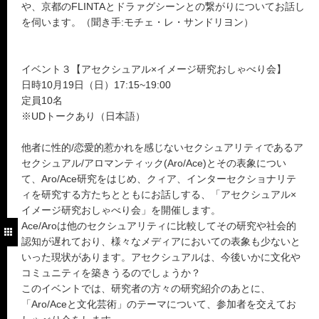
や、京都のFLINTAとドラァグシーンとの繋がりについてお話し
を伺います。（聞き手:モチェ・レ・サンドリヨン）
イベント３【アセクシュアル×イメージ研究おしゃべり会】
日時10月19日（日）17:15~19:00
定員10名
※UDトークあり（日本語）
他者に性的/恋愛的惹かれを感じないセクシュアリティであるア
セクシュアル/アロマンティック(Aro/Ace)とその表象につい
て、Aro/Ace研究をはじめ、クィア、インターセクショナリテ
ィを研究する方たちとともにお話しする、「アセクシュアル×
イメージ研究おしゃべり会」を開催します。
Ace/Aroは他のセクシュアリティに比較してその研究や社会的
認知が遅れており、様々なメディアにおいての表象も少ないと
いった現状があります。アセクシュアルは、今後いかに文化や
コミュニティを築きうるのでしょうか？
このイベントでは、研究者の方々の研究紹介のあとに、
「Aro/Aceと文化芸術」のテーマについて、参加者を交えてお