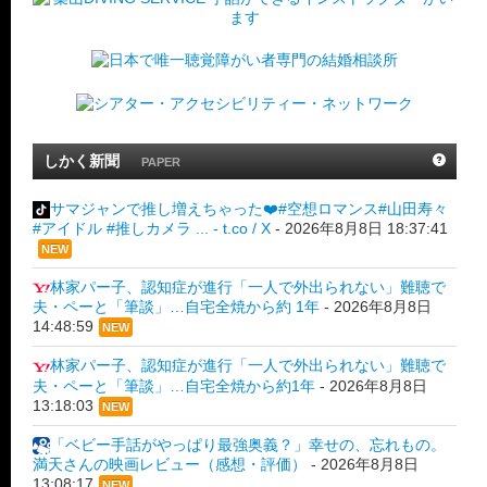
しかく新聞
PAPER
サマジャンで推し増えちゃった❤️#空想ロマンス#山田寿々
#アイドル #推しカメラ ... - t.co / X
-
2026年8月8日 18:37:41
NEW
林家パー子、認知症が進行「一人で外出られない」難聴で
夫・ペーと「筆談」…自宅全焼から約 1年
-
2026年8月8日
14:48:59
NEW
林家パー子、認知症が進行「一人で外出られない」難聴で
夫・ペーと「筆談」…自宅全焼から約1年
-
2026年8月8日
13:18:03
NEW
「ベビー手話がやっぱり最強奥義？」幸せの、忘れもの。
満天さんの映画レビュー（感想・評価）
-
2026年8月8日
13:08:17
NEW