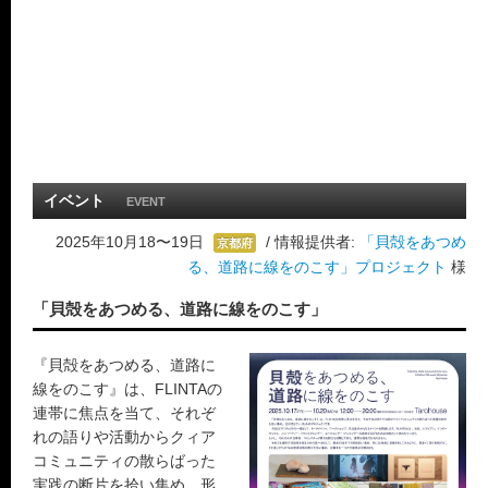
イベント
EVENT
2025年10月18〜19日
/ 情報提供者:
「貝殻をあつめ
京都府
る、道路に線をのこす」プロジェクト
様
「貝殻をあつめる、道路に線をのこす」
『貝殻をあつめる、道路に
線をのこす』は、FLINTAの
連帯に焦点を当て、それぞ
れの語りや活動からクィア
コミュニティの散らばった
実践の断片を拾い集め、形