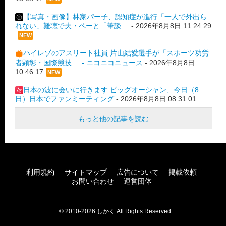
【写真・画像】林家パー子、認知症が進行「一人で外出ら
れない」難聴で夫・ペーと「筆談 ...
-
2026年8月8日 11:24:29
NEW
ハイレゾのアスリート社員 片山結愛選手が「スポーツ功労
者顕彰・国際競技 ... - ニコニコニュース
-
2026年8月8日
10:46:17
NEW
日本の波に会いに行きます ビッグオーシャン、今日（8
日）日本でファンミーティング
-
2026年8月8日 08:31:01
もっと他の記事を読む
利用規約
サイトマップ
広告について
掲載依頼
お問い合わせ
運営団体
© 2010-2026 しかく All Rights Reserved.