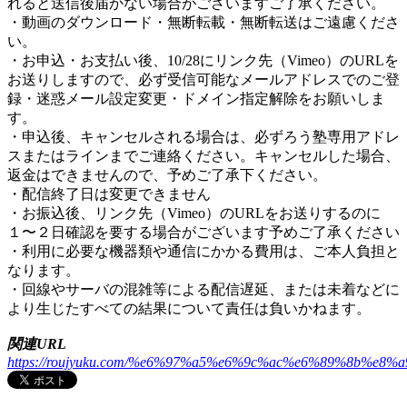
れると送信後届かない場合がございますご了承ください。
・動画のダウンロード・無断転載・無断転送はご遠慮くださ
い。
・お申込・お支払い後、10/28にリンク先（Vimeo）のURLを
お送りしますので、必ず受信可能なメールアドレスでのご登
録・迷惑メール設定変更・ドメイン指定解除をお願いしま
す。
・申込後、キャンセルされる場合は、必ずろう塾専用アドレ
スまたはラインまでご連絡ください。キャンセルした場合、
返金はできませんので、予めご了承下ください。
・配信終了日は変更できません
・お振込後、リンク先（Vimeo）のURLをお送りするのに
１〜２日確認を要する場合がございます予めご了承ください
・利用に必要な機器類や通信にかかる費用は、ご本人負担と
なります。
・回線やサーバの混雑等による配信遅延、または未着などに
より生じたすべての結果について責任は負いかねます。
関連URL
https://roujyuku.com/%e6%97%a5%e6%9c%ac%e6%89%8b%e8