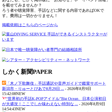
を載せてみませんか？
ろう者や聴覚障害、手話などに関する内容であればOKで
す。費用は一切かかりません！
掲載依頼はこちらのページから
しかく新聞
PAPER
「木ノ下歌舞伎」手話通訳や音声ガイドで鑑賞サポート
新潟市・りゅーとぴあで8月29日 ...
-
2026年8月9日
15:42:08
NEW
“世界初の手話K-POPアイドル”Big Ocean、日本公演初日
が大盛況！ここでしか味わえない特別な ...
-
2026年8月9日
14:54:43
NEW