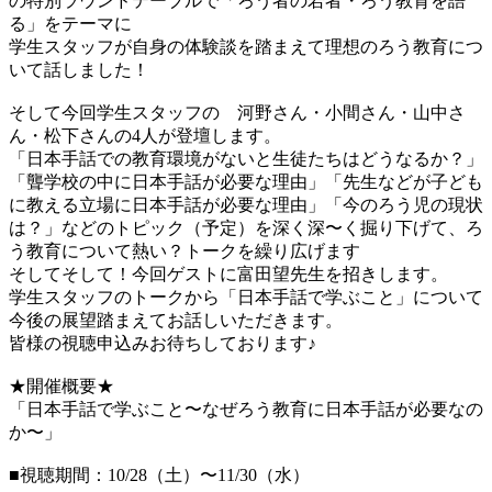
の特別ラウンドテーブルで「ろう者の若者・ろう教育を語
る」をテーマに
学生スタッフが自身の体験談を踏まえて理想のろう教育につ
いて話しました！
そして今回学生スタッフの 河野さん・小間さん・山中さ
ん・松下さんの4人が登壇します。
「日本手話での教育環境がないと生徒たちはどうなるか？」
「聾学校の中に日本手話が必要な理由」「先生などが子ども
に教える立場に日本手話が必要な理由」「今のろう児の現状
は？」などのトピック（予定）を深く深〜く掘り下げて、ろ
う教育について熱い？トークを繰り広げます
そしてそして！今回ゲストに富田望先生を招きします。
学生スタッフのトークから「日本手話で学ぶこと」について
今後の展望踏まえてお話しいただきます。
皆様の視聴申込みお待ちしております♪
★開催概要★
「日本手話で学ぶこと〜なぜろう教育に日本手話が必要なの
か〜」
■視聴期間：10/28（土）〜11/30（水）