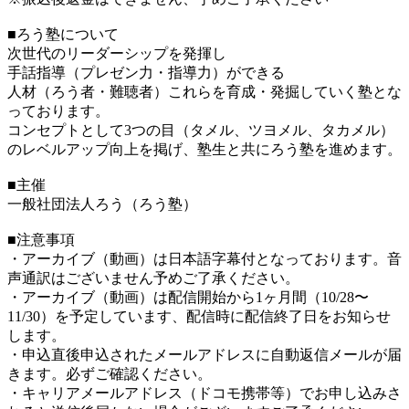
■ろう塾について
次世代のリーダーシップを発揮し
手話指導（プレゼン力・指導力）ができる
人材（ろう者・難聴者）これらを育成・発掘していく塾とな
っております。
コンセプトとして3つの目（タメル、ツヨメル、タカメル）
のレベルアップ向上を掲げ、塾生と共にろう塾を進めます。
■主催
一般社団法人ろう（ろう塾）
■注意事項
・アーカイブ（動画）は日本語字幕付となっております。音
声通訳はございません予めご了承ください。
・アーカイブ（動画）は配信開始から1ヶ月間（10/28〜
11/30）を予定しています、配信時に配信終了日をお知らせ
します。
・申込直後申込されたメールアドレスに自動返信メールが届
きます。必ずご確認ください。
・キャリアメールアドレス（ドコモ携帯等）でお申し込みさ