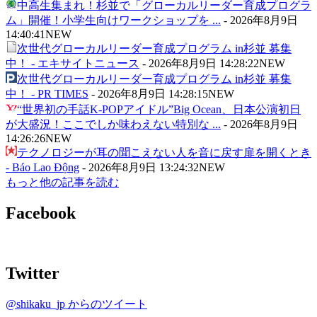
中高生集まれ！杉並で「グローカルリーダー育成プログラ
ム」開催！小学生向けワークショップを ...
-
2026年8月9日
14:40:41
NEW
次世代グローカルリーダー育成プログラム in杉並 募集
中！ - エキサイトニュース
-
2026年8月9日 14:28:22
NEW
次世代グローカルリーダー育成プログラム in杉並 募集
中！ - PR TIMES
-
2026年8月9日 14:28:15
NEW
“世界初の手話K-POPアイドル”Big Ocean、日本公演初日
が大盛況！ここでしか味わえない特別な ...
-
2026年8月9日
14:26:26
NEW
テクノロジーが耳の聞こえない人を音に戻す扉を開くとき
- Báo Lao Động
-
2026年8月9日 13:24:32
NEW
もっと他の記事を読む
Facebook
Twitter
@shikaku_jp からのツイート