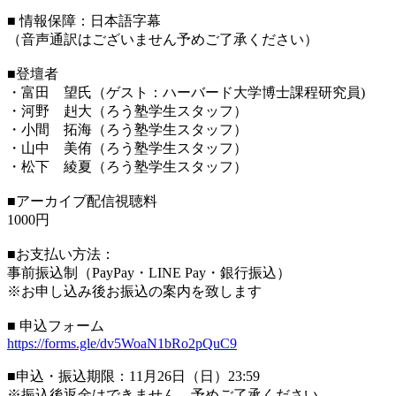
■ 情報保障：日本語字幕
（音声通訳はございません予めご了承ください）
■登壇者
・富田 望氏（ゲスト：ハーバード大学博士課程研究員)
・河野 赳大（ろう塾学生スタッフ）
・小間 拓海（ろう塾学生スタッフ）
・山中 美侑（ろう塾学生スタッフ）
・松下 綾夏（ろう塾学生スタッフ）
■アーカイブ配信視聴料
1000円
■お支払い方法：
事前振込制（PayPay・LINE Pay・銀行振込）
※お申し込み後お振込の案内を致します
■ 申込フォーム
https://forms.gle/dv5WoaN1bRo2pQuC9
■申込・振込期限：11月26日（日）23:59
※振込後返金はできません、予めご了承ください