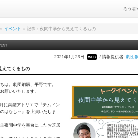
ろう者
»
イベント
»
記事：夜間中学から見えてくるもの
VENT
2021年1月23日
/ 情報提供者:
劇団銅
WEB
見えてくるもの
ちは。劇団銅鑼、平野です。
お願いいたします。
年3月に銅鑼アトリエで『チムドン
のはなし～』を上演いたしま
主夜間中学を舞台にしたお芝居