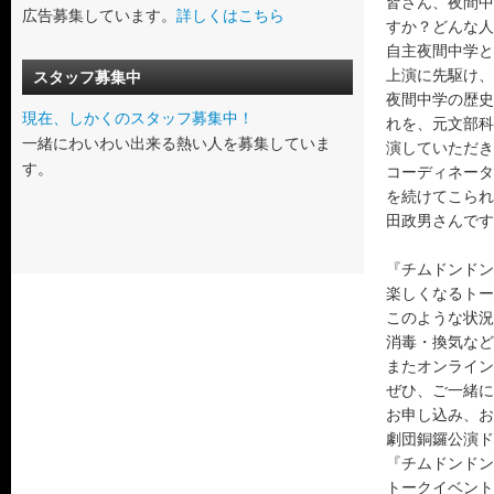
皆さん、夜間中
広告募集しています。
詳しくはこちら
すか？どんな人
自主夜間中学と
上演に先駆け、
スタッフ募集中
夜間中学の歴史
現在、しかくのスタッフ募集中！
れを、元文部科
一緒にわいわい出来る熱い人を募集していま
演していただき
す。
コーディネータ
を続けてこられ
田政男さんです
『チムドンドン
楽しくなるトー
このような状況
消毒・換気など
またオンライン
ぜひ、ご一緒に
お申し込み、お
劇団銅鑼公演ドラ
『チムドンドン
トークイベント