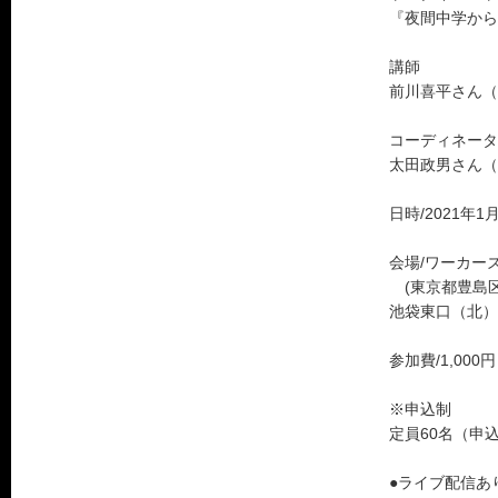
『夜間中学から
講師
前川喜平さん（
コーディネータ
太田政男さん（
日時/2021年1月
会場/ワーカーズ
(東京都豊島区東
池袋東口（北）
参加費/1,000円
※申込制
定員60名（申
●ライブ配信あ