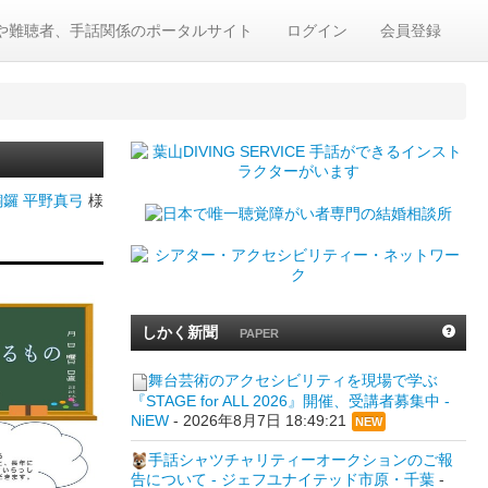
や難聴者、手話関係のポータルサイト
ログイン
会員登録
鑼 平野真弓
様
しかく新聞
PAPER
舞台芸術のアクセシビリティを現場で学ぶ
『STAGE for ALL 2026』開催、受講者募集中 -
NiEW
-
2026年8月7日 18:49:21
NEW
手話シャツチャリティーオークションのご報
告について - ジェフユナイテッド市原・千葉
-