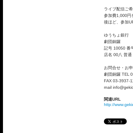
ライブ配信ご希
参加費1,00
後ほど、参加U
ゆうちょ銀行
劇団銅鑼
記号 10050 番号
店名 00八 普通 
お問合せ・お申
劇団銅鑼 TEL 03-
FAX 03-3937-1
mail info@gek
関連URL
http://www.gek