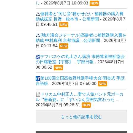
し
-
2026年8月7日 10:09:03
NEW
健聴者と“同じ音”聴かせたい 補聴器の購入費
助成拡充 長野・松本市 - 公明新聞
-
2026年8月7
日 09:45:51
NEW
(地方議会ジャーナル)高齢者に補聴器購入費を
助成 中村真利 京都市議 - 公明新聞
-
2026年8月7
日 09:17:54
NEW
デフバスケの丸山さん講演 市聴障者福祉協会
の日曜教室【宇部】 - 宇部日報
-
2026年8月7日
08:30:52
NEW
第108回全国高校野球選手権大会 開会式 手話
言語版
-
2026年8月7日 07:50:00
NEW
ドリカム中村正人…妻で人気バンド元ボーカ
ル〝最新姿〟に「ずいぶん雰囲気変わった ...
-
2026年8月7日 05:28:31
NEW
もっと他の記事を読む