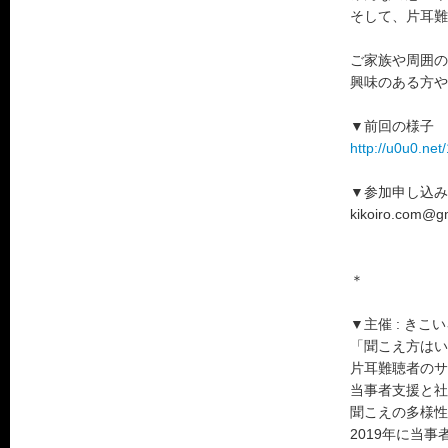
そして、片耳難
ご家族や周囲の
興味のある方や
▼前回の様子
http://u0u0.net
▼参加申し込み
kikoiro.com@g
＊
▼主催 : きこ
「聞こえ方はい
片耳難聴者のサ
当事者支援と社
聞こえの多様性
2019年に当