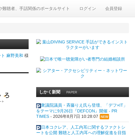
や難聴者、手話関係のポータルサイト
ログイン
会員登録
ト 麻野美和
様
しかく新聞
PAPER
衆議院議員・斉藤りえ氏ら登壇、「デフ×IT」
をテーマに9月26日『DEFCON』開催 - PR
TIMES
-
2026年8月7日 10:28:07
NEW
日本コクレア、人工内耳に関するファクトシ
ートを公開 難聴と人工内耳への理解促進を目指