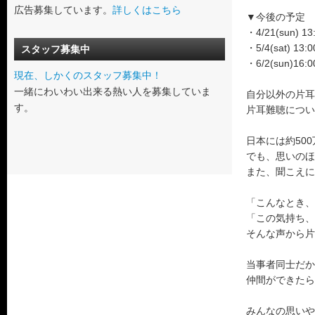
広告募集しています。
詳しくはこちら
▼今後の予定
・4/21(sun) 1
・5/4(sat) 1
スタッフ募集中
・6/2(sun)16:
現在、しかくのスタッフ募集中！
一緒にわいわい出来る熱い人を募集していま
自分以外の片耳
す。
片耳難聴につい
日本には約50
でも、思いのほ
また、聞こえに
「こんなとき、
「この気持ち、
そんな声から片
当事者同士だか
仲間ができたら
みんなの思いや