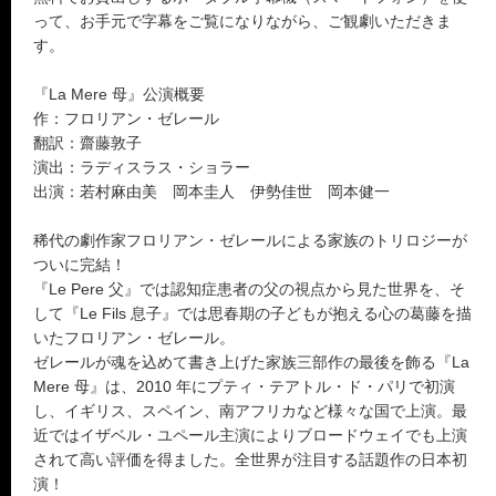
って、お手元で字幕をご覧になりながら、ご観劇いただきま
す。
『La Mere 母』公演概要
作：フロリアン・ゼレール
翻訳：齋藤敦子
演出：ラディスラス・ショラー
出演：若村麻由美 岡本圭人 伊勢佳世 岡本健一
稀代の劇作家フロリアン・ゼレールによる家族のトリロジーが
ついに完結！
『Le Pere 父』では認知症患者の父の視点から見た世界を、そ
して『Le Fils 息子』では思春期の子どもが抱える心の葛藤を描
いたフロリアン・ゼレール。
ゼレールが魂を込めて書き上げた家族三部作の最後を飾る『La
Mere 母』は、2010 年にプティ・テアトル・ド・パリで初演
し、イギリス、スペイン、南アフリカなど様々な国で上演。最
近ではイザベル・ユペール主演によりブロードウェイでも上演
されて高い評価を得ました。全世界が注目する話題作の日本初
演！