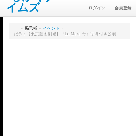
ログイン
会員登録
»
掲示板
»
イベント
»
記事：【東京芸術劇場】『La Mere 母』字幕付き公演