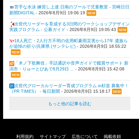
苦手な水泳 練習し上達 日南のプールで児童教室 - 宮崎日日
新聞DIGITAL
-
2026年8月9日 19:06:19
NEW
次世代リーダーを育成する3日間のワークショップデザイン
実践プログラム - 公募ガイド
-
2026年8月9日 19:05:43
NEW
18人死亡・2人行方不明の佐用町豪雨災害から17年 遺族ら
が追悼の祈り/兵庫県 (サンテレビ)
-
2026年8月9日 18:55:22
NEW
「木ノ下歌舞伎」手話通訳や音声ガイドで鑑賞サポート 新
潟市・りゅーとぴあで8月29日 ...
-
2026年8月9日 15:42:08
NEW
次世代グローカルリーダー育成プログラム in杉並 募集中！
（PR TIMES） - 毎日新聞
-
2026年8月9日 15:18:17
NEW
もっと他の記事を読む
利用規約
サイトマップ
広告について
掲載依頼