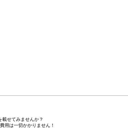
を載せてみませんか？
。費用は一切かかりません！