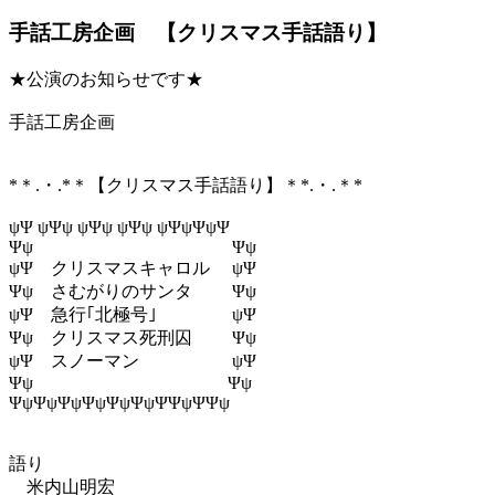
手話工房企画 【クリスマス手話語り】
★公演のお知らせです★
手話工房企画
*＊.・.*＊【クリスマス手話語り】＊*.・.＊*
ψΨ ψΨψ ψΨψ ψΨψ ψΨψΨψΨ
Ψψ Ψψ
ψΨ クリスマスキャロル ψΨ
Ψψ さむがりのサンタ Ψψ
ψΨ 急行｢北極号｣ ψΨ
Ψψ クリスマス死刑囚 Ψψ
ψΨ スノーマン ψΨ
Ψψ Ψψ
ΨψΨψΨψΨψΨψΨψΨΨψΨΨψ
語り
米内山明宏