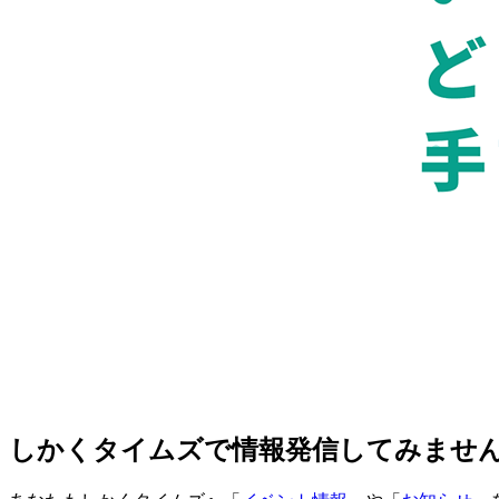
しかくタイムズで情報発信してみませ