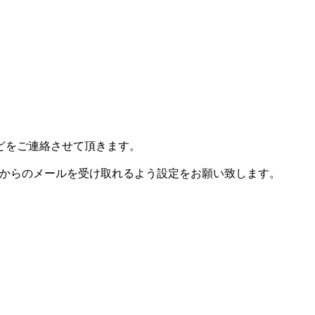
どをご連絡させて頂きます。
ail.comからのメールを受け取れるよう設定をお願い致します。