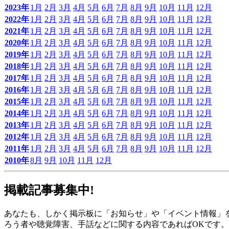
2023年
1月
2月
3月
4月
5月
6月
7月
8月
9月
10月
11月
12月
2022年
1月
2月
3月
4月
5月
6月
7月
8月
9月
10月
11月
12月
2021年
1月
2月
3月
4月
5月
6月
7月
8月
9月
10月
11月
12月
2020年
1月
2月
3月
4月
5月
6月
7月
8月
9月
10月
11月
12月
2019年
1月
2月
3月
4月
5月
6月
7月
8月
9月
10月
11月
12月
2018年
1月
2月
3月
4月
5月
6月
7月
8月
9月
10月
11月
12月
2017年
1月
2月
3月
4月
5月
6月
7月
8月
9月
10月
11月
12月
2016年
1月
2月
3月
4月
5月
6月
7月
8月
9月
10月
11月
12月
2015年
1月
2月
3月
4月
5月
6月
7月
8月
9月
10月
11月
12月
2014年
1月
2月
3月
4月
5月
6月
7月
8月
9月
10月
11月
12月
2013年
1月
2月
3月
4月
5月
6月
7月
8月
9月
10月
11月
12月
2012年
1月
2月
3月
4月
5月
6月
7月
8月
9月
10月
11月
12月
2011年
1月
2月
3月
4月
5月
6月
7月
8月
9月
10月
11月
12月
2010年
8月
9月
10月
11月
12月
掲載記事募集中!
あなたも、しかく掲示板に「お知らせ」や「イベント情報」
ろう者や聴覚障害、手話などに関する内容であればOKです