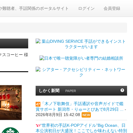
や難聴者、手話関係のポータルサイト
ログイン
会員登録
クスコーヒー 様
しかく新聞
PAPER
「木ノ下歌舞伎」手話通訳や音声ガイドで鑑
賞サポート 新潟市・りゅーとぴあで8月29日 ...
-
2026年8月9日 15:42:08
NEW
“世界初の手話K-POPアイドル”Big Ocean、日
本公演初日が大盛況！ここでしか味わえない特別