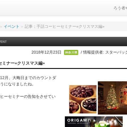
ろう者
»
イベント
»
記事：手話コーヒーセミナー«クリスマス編»
VENT
2018年12月23日
/ 情報提供者: スターバッ
神奈川県
セミナー«クリスマス編»
12月、大晦日までのカウントダ
うになりましたね。
ヒーセミナーの告知をさせてい