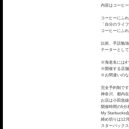
内容はコーヒー
コーヒーにふれ
「自分のライフ
コーヒーにふれ
以前、手話勉強
テーターとして
※海老名には4
※開催する店舗
※お間違いのな
完全予約制です
神奈川、都内在
お店は小田急線
開催時間の5分
My Star
締め切りは12
スターバックス