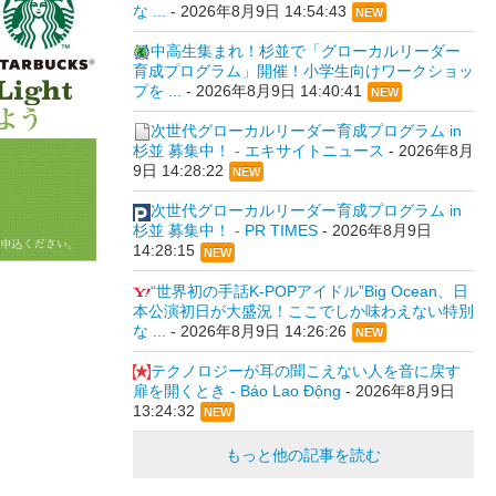
な ...
-
2026年8月9日 14:54:43
NEW
中高生集まれ！杉並で「グローカルリーダー
育成プログラム」開催！小学生向けワークショッ
プを ...
-
2026年8月9日 14:40:41
NEW
次世代グローカルリーダー育成プログラム in
杉並 募集中！ - エキサイトニュース
-
2026年8月
9日 14:28:22
NEW
次世代グローカルリーダー育成プログラム in
杉並 募集中！ - PR TIMES
-
2026年8月9日
14:28:15
NEW
“世界初の手話K-POPアイドル”Big Ocean、日
本公演初日が大盛況！ここでしか味わえない特別
な ...
-
2026年8月9日 14:26:26
NEW
テクノロジーが耳の聞こえない人を音に戻す
扉を開くとき - Báo Lao Động
-
2026年8月9日
13:24:32
NEW
もっと他の記事を読む