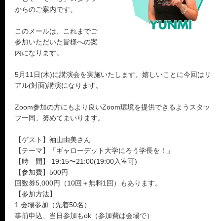
からのご案内です。
このメールは、これまでご
参加いただいた皆様への案
内になります。
5月11日(木)に講演会を実施いたします。嬉しいことに今回はリ
アル(対面)講演になります。
Zoom参加の方にもより良いZoom環境を提供できるようスタッ
フ一同、努めてまいります。
【ゲスト】袖山由美さん
【テーマ】「ギャローデット大学にろう学長を！」
【時 間】 19:15〜21:00(19:00入室可)
【参加費】500円
回数券5,000円（10回＋無料1回）もあります。
【参加方法】
1.会場参加（先着50名）
事前申込、当日参加もok（参加費は会場で）