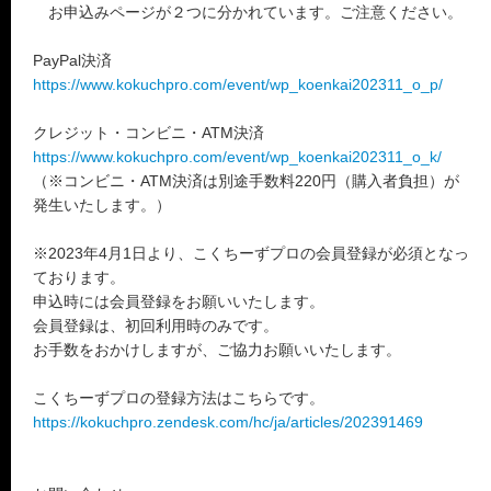
お申込みページが２つに分かれています。ご注意ください。
PayPal決済
https://www.kokuchpro.com/event/wp_koenkai202311_o_p/
クレジット・コンビニ・ATM決済
https://www.kokuchpro.com/event/wp_koenkai202311_o_k/
（※コンビニ・ATM決済は別途手数料220円（購入者負担）が
発生いたします。）
※2023年4月1日より、こくちーずプロの会員登録が必須となっ
ております。
申込時には会員登録をお願いいたします。
会員登録は、初回利用時のみです。
お手数をおかけしますが、ご協力お願いいたします。
こくちーずプロの登録方法はこちらです。
https://kokuchpro.zendesk.com/hc/ja/articles/202391469