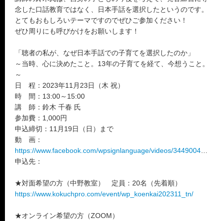
念した口話教育ではなく、日本手話を選択したというのです。
とてもおもしろいテーマですのでぜひご参加ください！
ぜひ周りにも呼びかけをお願いします！
「聴者の私が、なぜ日本手話での子育てを選択したのか」
～当時、心に決めたこと。13年の子育てを経て、今想うこと。
～
日 程：2023年11月23日（木 祝）
時 間：13:00～15:00
講 師：鈴木 千春 氏
参加費：1,000円
申込締切：11月19日（日）まで
動 画：
https://www.facebook.com/wpsignlanguage/videos/3449004295352277/
申込先：
★対面希望の方（中野教室） 定員：20名（先着順）
https://www.kokuchpro.com/event/wp_koenkai202311_tn/
★オンライン希望の方（ZOOM）