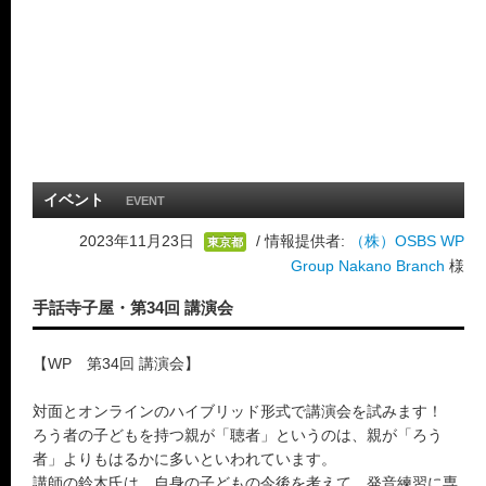
イベント
EVENT
2023年11月23日
/ 情報提供者:
（株）OSBS WP
東京都
Group Nakano Branch
様
手話寺子屋・第34回 講演会
【WP 第34回 講演会】
対面とオンラインのハイブリッド形式で講演会を試みます！
ろう者の子どもを持つ親が「聴者」というのは、親が「ろう
者」よりもはるかに多いといわれています。
講師の鈴木氏は、自身の子どもの今後を考えて、発音練習に専