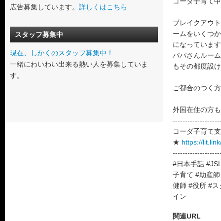
コーダ子育て中
広告募集しています。
詳しくはこちら
ブレイクアウト
ームをいくつか
スタッフ募集中
になっています
現在、しかくのスタッフ募集中！
パパさんルーム
一緒にわいわい出来る熱い人を募集していま
もその都度設け
す。
ご都合のつく方
外国在住の方も
-------------------
コーダ子育て支
★
https://lit.li
-------------------
#日本手話 #JSL
子育て #助産師
健師 #役所 #
イン
関連URL