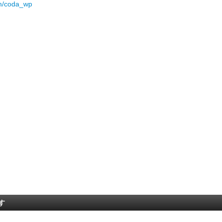
om/coda_wp
す