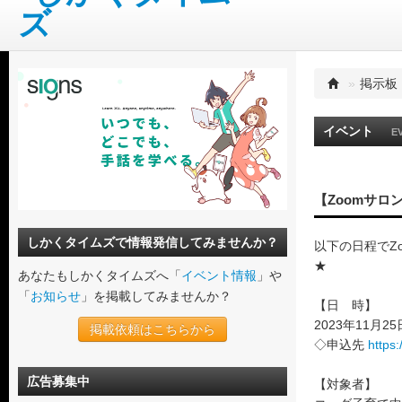
»
掲示板
イベント
E
【Zoomサロ
しかくタイムズで情報発信してみませんか？
以下の日程でZ
★
あなたもしかくタイムズへ「
イベント情報
」や
「
お知らせ
」を掲載してみませんか？
【日 時】
2023年11月25
掲載依頼はこちらから
◇申込先
https:
広告募集中
【対象者】