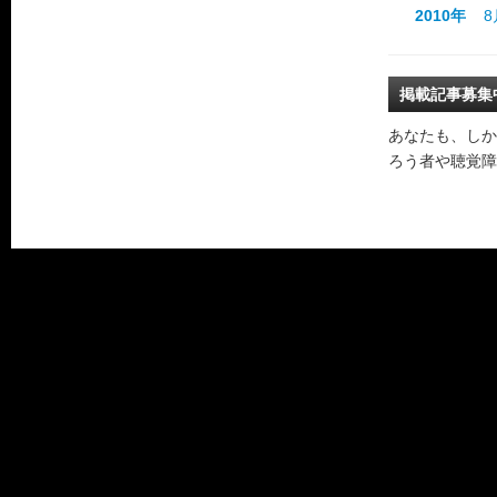
2010年
8
掲載記事募集
あなたも、しか
ろう者や聴覚障