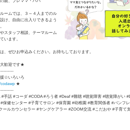
の親、プレママ・パパ
ルームでは、３～４人までのル
設け、自由に出入りできるよう
。
やスタッフ相談、テーマルーム
ています。
は、ぜひお申込みください。お待ちしております。
大歓迎です★
----------
援☆いろいろ
nk/codawp
★
----------
 #手話 #コーダ #CODA #ろう者 #Deaf #難聴 #聴覚障害 #聴覚障がい #Dea
 #保健センター #子育てサロン #保育園 #幼稚園 #教育関係者 #パンフレ
スクールカウンセラー #ヤングケアラー #ZOOM交流 #こだおや #子育て