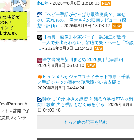
約1年
-
2026年8月8日 13:18:03
NEW
「ベビー手話がやっぱり最強奥義？」幸せ
の、忘れもの。 満天さんの映画レビュー（感
想・評価）
-
2026年8月8日 13:08:17
NEW
【写真・画像】林家パー子、認知症が進行
「一人で外出られない」難聴で夫・ペーと「筆談
...
-
2026年8月8日 11:24:29
NEW
医学書院最新刊まとめ 2026夏 | 記事詳細
-
2026年8月8日 06:03:10
NEW
ヒュンメルがジェフユナイテッド市原・千葉
と手話シャツの寄付で聴覚障がい者支援に
-
2026年8月8日 04:44:24
静かに10分 浮き方練習 沖縄ろう学校PTA 水難
fParents #
防止教室 声も手話もなく命を守る
-
2026年8月8
日 04:00:48
ット #啓発 #保
支援員 #オンラ
もっと他の記事を読む