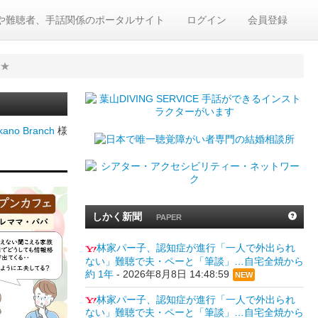
や難聴者、手話関係のポータルサイト
ログイン
会員登録
ェ★
ano Branch
様
しかく新聞
PAPER
林家パー子、認知症が進行「一人で外出られ
ない」難聴で夫・ペーと「筆談」…自宅全焼から
約 1年
-
2026年8月8日 14:48:59
NEW
林家パー子、認知症が進行「一人で外出られ
ない」難聴で夫・ペーと「筆談」…自宅全焼から