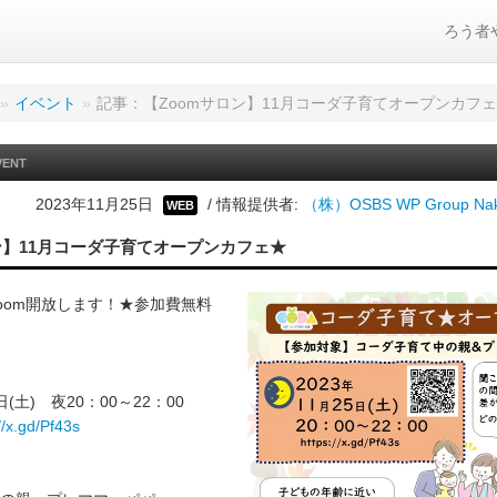
ろう者
»
イベント
»
記事：【Zoomサロン】11月コーダ子育てオープンカフ
VENT
2023年11月25日
/ 情報提供者:
（株）OSBS WP Group Nak
WEB
ン】11月コーダ子育てオープンカフェ★
oom開放します！★参加費無料
日(土) 夜20：00～22：00
//x.gd/Pf43s