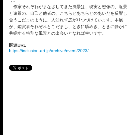
う。
作家それぞれがまなざしてきた風景は、現実と想像の、近景
と遠景の、自己と他者の、こちらとあちらとのあいだを反響し
合うこだまのように、人知れず広がりつづけています。本展
が、鑑賞者それぞれとこだまし、ときに騒めき、ときに静かに
共鳴する特別な風景との出会いとなれば幸いです。
関連URL
https://inclusion-art.jp/archive/event/2023/