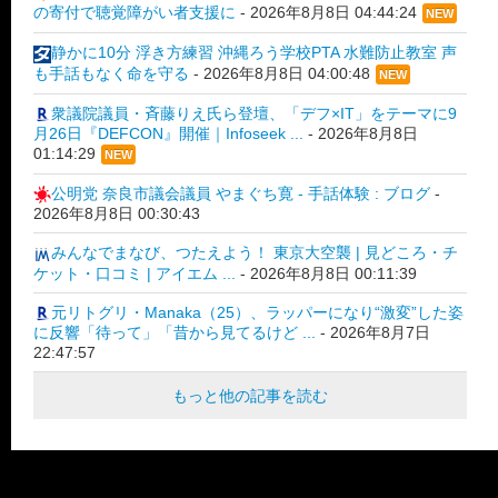
の寄付で聴覚障がい者支援に
-
2026年8月8日 04:44:24
NEW
静かに10分 浮き方練習 沖縄ろう学校PTA 水難防止教室 声
も手話もなく命を守る
-
2026年8月8日 04:00:48
NEW
衆議院議員・斉藤りえ氏ら登壇、「デフ×IT」をテーマに9
月26日『DEFCON』開催｜Infoseek ...
-
2026年8月8日
01:14:29
NEW
公明党 奈良市議会議員 やまぐち寛 - 手話体験 : ブログ
-
2026年8月8日 00:30:43
みんなでまなび、つたえよう！ 東京大空襲 | 見どころ・チ
ケット・口コミ | アイエム ...
-
2026年8月8日 00:11:39
元リトグリ・Manaka（25）、ラッパーになり“激変”した姿
に反響「待って」「昔から見てるけど ...
-
2026年8月7日
22:47:57
もっと他の記事を読む