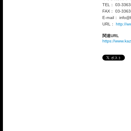
TEL： 03-
FAX： 03-3363
E-mail： info@k
URL：
http://w
関連URL
https://www.kaz