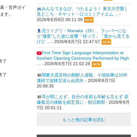
幕・音声ガイ
みんなでまなび、つたえよう！ 東京大空襲 |
ます。
見どころ・チケット・口コミ | アイエム ...
-
2026年8月8日 00:11:39
NEW
元リトグリ・Manaka（25）、ラッパーにな
り“激変”した姿に反響「待って」「昔から見てる
けど ...
-
2026年8月7日 22:47:57
NEW
First Time Sign Language Interpretation at
Koshien Opening Ceremony Performed by High
0終了
...
-
2026年8月7日 21:02:28
NEW
0終了
関東大震災時の朝鮮人虐殺、小池知事は10年
連続で追悼文送らぬ意向
-
2026年8月7日
20:08:35
耳が聞こえず、自分の名前も年齢も言えず 原
爆孤児の体験を紙芝居に - 朝日新聞
-
2026年8月
7日 20:01:11
もっと他の記事を読む