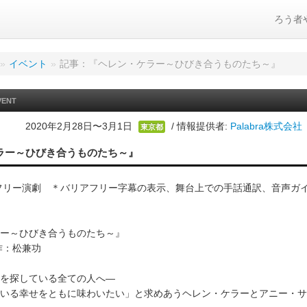
ろう者
»
イベント
»
記事：『ヘレン・ケラー～ひびき合うものたち～』
VENT
2020年2月28日〜3月1日
/ 情報提供者:
Palabra株式会
東京都
ラー～ひびき合うものたち～』
アフリー演劇 ＊バリアフリー字幕の表示、舞台上での手話通訳、音声ガ
ー～ひびき合うものたち～』
作：松兼功
を探している全ての人へ―
いる幸せをともに味わいたい」と求めあうヘレン・ケラーとアニー・サ