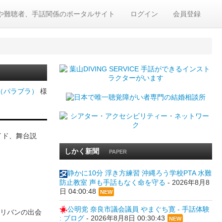
や難聴者、手話関係のポータルサイト
ログイン
会員登録
社（パラブラ）
様
イド、舞台説
しかく新聞
PAPER
静かに10分 浮き方練習 沖縄ろう学校PTA 水難
防止教室 声も手話もなく命を守る
-
2026年8月8
日 04:00:48
NEW
公明党 奈良市議会議員 やまぐち寛 - 手話体験
リバンの出会
: ブログ
-
2026年8月8日 00:30:43
NEW