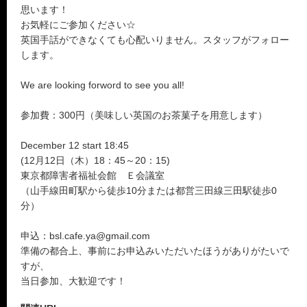
思います！
お気軽にご参加ください☆
英国手話ができなくても心配いりません。スタッフがフォロー
します。
We are looking forword to see you all!
参加費：300円（美味しい英国のお茶菓子を用意します）
December 12 start 18:45
(12月12日（木）18：45～20：15)
東京都障害者福祉会館 Ｅ会議室
（山手線田町駅から徒歩10分または都営三田線三田駅徒歩0
分）
申込：bsl.cafe.ya@gmail.com
準備の都合上、事前にお申込みいただいたほうがありがたいで
すが、
当日参加、大歓迎です！