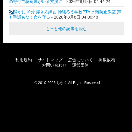
の寄付で聴覚障がい者支援に
-
2026年8月8日 04:44:24
静かに10分 浮き方練習 沖縄ろう学校PTA 水難防止教室 声
も手話もなく命を守る
-
2026年8月8日 04:00:48
もっと他の記事を読む
利用規約
サイトマップ
広告について
掲載依頼
お問い合わせ
運営団体
© 2010-2026 しかく All Rights Reserved.