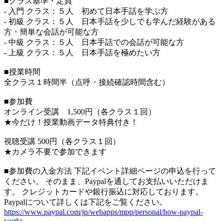
■クラス基準・定員
- 入門 クラス：５人 初めて日本手話を学ぶ方
- 初級 クラス：５人 日本手話を少しでも学んだ経験がある
方・簡単な会話が可能な方
- 中級 クラス：５人 日本手話での会話が可能な方
- 上級 クラス：５人 日本手話を極めたい方
■授業時間
全クラス１時間半（点呼・接続確認時間含む）
■参加費
オンライン受講 1,500円（各クラス１回）
★今だけ！授業動画データ特典付き！
視聴受講 500円（各クラス１回）
★カメラ不要で参加できます
■参加費の入金方法 下記イベント詳細ページの申込を行って
ください。 そのまま、Paypalを通してお支払いいただけま
す。 クレジットカードや銀行振込に対応しております。
Paypalについて詳しくは下記をご覧ください。
https://www.paypal.com/jp/webapps/mpp/personal/how-paypal-
works