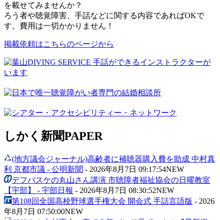
を載せてみませんか？
ろう者や聴覚障害、手話などに関する内容であればOKで
す。費用は一切かかりません！
掲載依頼はこちらのページから
しかく新聞
PAPER
(地方議会ジャーナル)高齢者に補聴器購入費を助成 中村真
利 京都市議 - 公明新聞
-
2026年8月7日 09:17:54
NEW
デフバスケの丸山さん講演 市聴障者福祉協会の日曜教室
【宇部】 - 宇部日報
-
2026年8月7日 08:30:52
NEW
第108回全国高校野球選手権大会 開会式 手話言語版
-
2026
年8月7日 07:50:00
NEW