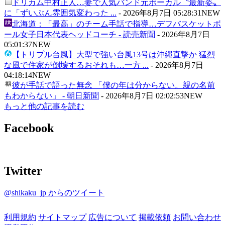
ドリカム中村正人…妻で人気バンド元ボーカル〝最新姿〟
に「ずいぶん雰囲気変わった ...
-
2026年8月7日 05:28:31
NEW
北海道：「最高」のチーム手話で指導…デフバスケットボ
ール女子日本代表ヘッドコーチ - 読売新聞
-
2026年8月7日
05:01:37
NEW
【トリプル台風】大型で強い台風13号は沖縄直撃か 猛烈
な風で住家が倒壊するおそれも…一方 ...
-
2026年8月7日
04:18:14
NEW
彼が手話で語った無念 「僕の年は分からない。親の名前
もわからない」 - 朝日新聞
-
2026年8月7日 02:02:53
NEW
もっと他の記事を読む
Facebook
Twitter
@shikaku_jp からのツイート
利用規約
サイトマップ
広告について
掲載依頼
お問い合わせ