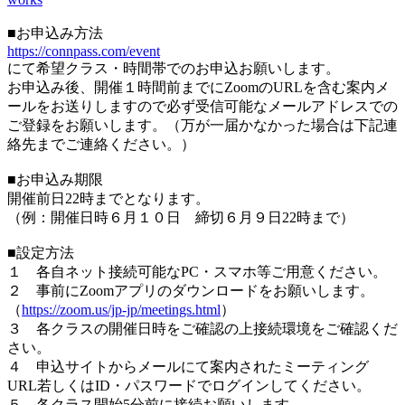
■お申込み方法
https://connpass.com/event
にて希望クラス・時間帯でのお申込お願いします。
お申込み後、開催１時間前までにZoomのURLを含む案内メ
ールをお送りしますので必ず受信可能なメールアドレスでの
ご登録をお願いします。（万が一届かなかった場合は下記連
絡先までご連絡ください。）
■お申込み期限
開催前日22時までとなります。
（例：開催日時６月１０日 締切６月９日22時まで）
■設定方法
１ 各自ネット接続可能なPC・スマホ等ご用意ください。
２ 事前にZoomアプリのダウンロードをお願いします。
（
https://zoom.us/jp-jp/meetings.html
）
３ 各クラスの開催日時をご確認の上接続環境をご確認くだ
さい。
４ 申込サイトからメールにて案内されたミーティング
URL若しくはID・パスワードでログインしてください。
５ 各クラス開始5分前に接続お願いします。