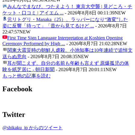
みんなでまなび、つたえよう！ 東京大空襲 | 見どころ・チ
ケット・口コミ | アイエム ...
-
2026年8月8日 00:11:39
NEW
元リトグリ・Manaka（25）、ラッパーになり“激変”した
姿に反響「待って」「昔から見てるけど ...
-
2026年8月7日
22:47:57
NEW
First Time Sign Language Interpretation at Koshien Opening
Ceremony Performed by High ...
-
2026年8月7日 21:02:28
NEW
関東大震災時の朝鮮人虐殺、小池知事は10年連続で追悼文
送らぬ意向
-
2026年8月7日 20:08:35
NEW
耳が聞こえず、自分の名前も年齢も言えず 原爆孤児の体
験を紙芝居に - 朝日新聞
-
2026年8月7日 20:01:11
NEW
もっと他の記事を読む
Facebook
Twitter
@shikaku_jp からのツイート