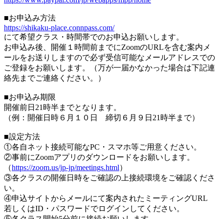
■お申込み方法
https://shikaku-place.connpass.com/
にて希望クラス・時間帯でのお申込お願いします。
お申込み後、開催１時間前までにZoomのURLを含む案内メ
ールをお送りしますので必ず受信可能なメールアドレスでの
ご登録をお願いします。（万が一届かなかった場合は下記連
絡先までご連絡ください。）
■お申込み期限
開催前日21時半までとなります。
（例：開催日時６月１０日 締切６月９日21時半まで）
■設定方法
①各自ネット接続可能なPC・スマホ等ご用意ください。
②事前にZoomアプリのダウンロードをお願いします。
（
https://zoom.us/jp-jp/meetings.html
）
③各クラスの開催日時をご確認の上接続環境をご確認くださ
い。
④申込サイトからメールにて案内されたミーティングURL
若しくはID・パスワードでログインしてください。
⑤各クラス開始5分前に接続お願いします。