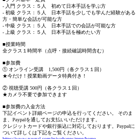
- 入門 クラス：５人 初めて日本手話を学ぶ方
- 初級 クラス：５人 日本手話を少しでも学んだ経験がある
方・簡単な会話が可能な方
- 中級 クラス：５人 日本手話での会話が可能な方
- 上級 クラス：５人 日本手話を極めたい方
■授業時間
全クラス１時間半（点呼・接続確認時間含む）
■参加費
① オンライン受講 1,500円（各クラス１回）
★今だけ！授業動画データ特典付き！
② 視聴受講 500円（各クラス１回）
★カメラ不要で参加できます
■参加費の入金方法
下記イベント詳細ページの申込を行ってください。 そのま
ま、Paypalを通してお支払いいただけます。
クレジットカードや銀行振込に対応しております。Paypalに
ついて詳しくは下記をご覧ください。
https://www.paypal.com/jp/webapps/mpp/home