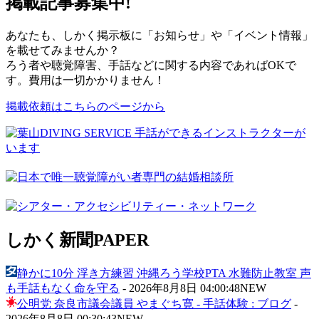
掲載記事募集中!
あなたも、しかく掲示板に「お知らせ」や「イベント情報」
を載せてみませんか？
ろう者や聴覚障害、手話などに関する内容であればOKで
す。費用は一切かかりません！
掲載依頼はこちらのページから
しかく新聞
PAPER
静かに10分 浮き方練習 沖縄ろう学校PTA 水難防止教室 声
も手話もなく命を守る
-
2026年8月8日 04:00:48
NEW
公明党 奈良市議会議員 やまぐち寛 - 手話体験 : ブログ
-
2026年8月8日 00:30:43
NEW