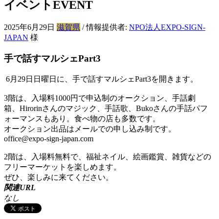
イベント
EVENT
2025年6月29日
滋賀県
/ 情報提供者:
NPO法人EXPO-SIGN-
JAPAN
様
手で話すマルシェPart3
6月29日日曜日に、手で話すマルシェPart3を開きます。
3階は、入場料1000円で申込制のオークション、手話劇
箱、Hirorinさんのマジック、手話歌、Bukoさんの手話パフ
ォーマンスもあり。食べ物の店も多数です。
オークション出品はメールでの申し込み制です。
office@expo-sign-japan.com
2階は、入場料無料で、福祉ネイル、絵画鑑賞、雑貨などの
フリーマーケットを楽しめます。
ぜひ、楽しみに来てください。
関連URL
なし