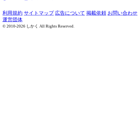
利用規約
サイトマップ
広告について
掲載依頼
お問い合わせ
運営団体
© 2010-2026 しかく All Rights Reserved.