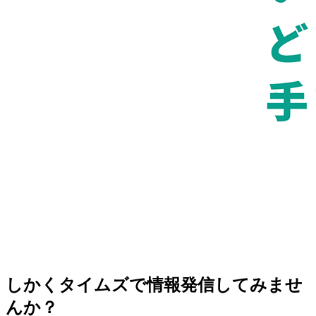
しかくタイムズで情報発信してみませ
んか？