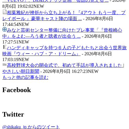
「VUEVO」、DE&Iスナック企画「会話の見える ...
-
2026年
8月6日 19:02:02
NEW
相葉雅紀が挫折から立ち上がる！『4アウト もう一度、プ
レイボール 』豪華キャスト陣の場面 ...
-
2026年8月6日
17:44:54
NEW
みなと芸術センター整備に向けたプレ事業「『曾根崎心
中』をよむ―ろう者と聴者が出会う ...
-
2026年8月6日
17:27:51
NEW
ハンディキャップを持つ６人の子どもたちと出会う世界旅
映画『ウィー・ハブ・ア・ドリーム』
-
2026年8月6日
17:03:19
NEW
高校野球大会の開会式で、初めて手話が導入されました |
やさしい朝日新聞
-
2026年8月6日 16:27:23
NEW
もっと他の記事を読む
Facebook
Twitter
@shikaku_jp からのツイート